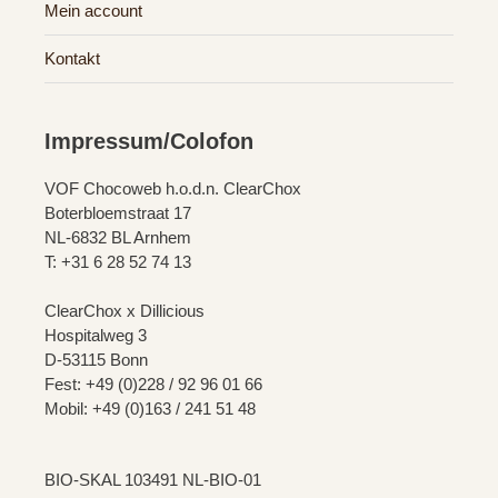
Mein account
Kontakt
Impressum/Colofon
VOF Chocoweb h.o.d.n. ClearChox
Boterbloemstraat 17
NL-6832 BL Arnhem
T: +31 6 28 52 74 13
ClearChox x Dillicious
Hospitalweg 3
D-53115 Bonn
Fest: +49 (0)228 / 92 96 01 66
Mobil: +49 (0)163 / 241 51 48
BIO-SKAL 103491 NL-BIO-01