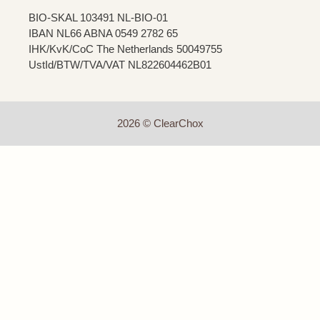
BIO-SKAL 103491 NL-BIO-01
IBAN NL66 ABNA 0549 2782 65
IHK/KvK/CoC The Netherlands 50049755
UstId/BTW/TVA/VAT NL822604462B01
2026 © ClearChox