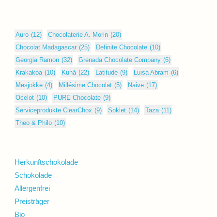
Auro
(12)
Chocolaterie A. Morin
(20)
Chocolat Madagascar
(25)
Definite Chocolate
(10)
Georgia Ramon
(32)
Grenada Chocolate Company
(6)
Krakakoa
(10)
Kuná
(22)
Latitude
(9)
Luisa Abram
(6)
Mesjokke
(4)
Millésime Chocolat
(5)
Naive
(17)
Ocelot
(10)
PURE Chocolate
(9)
Serviceprodukte ClearChox
(9)
Soklet
(14)
Taza
(11)
Theo & Philo
(10)
Herkunftschokolade
Schokolade
Allergenfrei
Preisträger
Bio