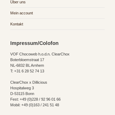
Über uns
Mein account
Kontakt
Impressum/Colofon
VOF Chocoweb h.o.d.n. ClearChox
Boterbloemstraat 17
NL-6832 BL Arnhem
T: +31 6 28 52 74 13
ClearChox x Dillicious
Hospitalweg 3
D-53115 Bonn
Fest: +49 (0)228 / 92 96 01 66
Mobil: +49 (0)163 / 241 51 48