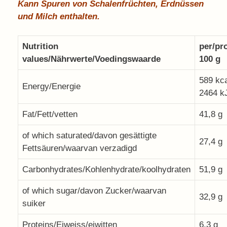
Kann Spuren von Schalenfrüchten, Erdnüssen
und Milch enthalten.
Nutrition
per/pr
values/Nährwerte/Voedingswaarde
100 g
589 kca
Energy/Energie
2464 k
Fat/Fett/vetten
41,8 g
of which saturated/davon gesättigte
27,4 g
Fettsäuren/waarvan verzadigd
Carbonhydrates/Kohlenhydrate/koolhydraten
51,9 g
of which sugar/davon Zucker/waarvan
32,9 g
suiker
Proteins/Eiweiss/eiwitten
6,3 g