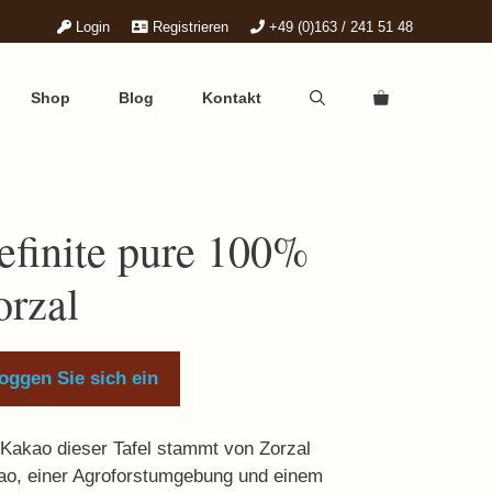
Login
Registrieren
+49 (0)163 / 241 51 48
Shop
Blog
Kontakt
efinite pure 100%
orzal
oggen Sie sich ein
Kakao dieser Tafel stammt von Zorzal
ao, einer Agroforstumgebung und einem