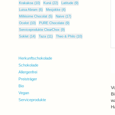
Krakakoa
(10)
Kuná
(22)
Latitude
(9)
Luisa Abram
(6)
Mesjokke
(4)
Millésime Chocolat
(5)
Naive
(17)
Ocelot
(10)
PURE Chocolate
(9)
Serviceprodukte ClearChox
(9)
Soklet
(14)
Taza
(11)
Theo & Philo
(10)
Herkunftschokolade
Schokolade
Allergenfrei
Preisträger
Bio
Vo
Vegan
Bi
Serviceprodukte
wa
Ha