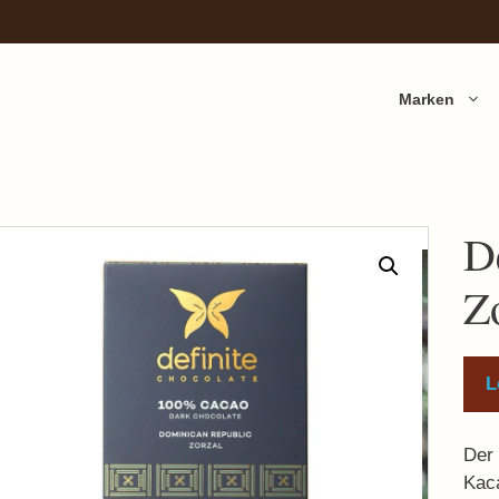
Marken
D
Z
L
Der 
Kac