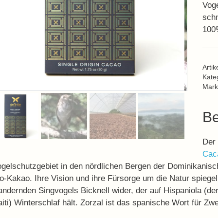
Voge
schm
100%
Arti
Kate
Mark
Be
Der 
Cac
gelschutzgebiet in den nördlichen Bergen der Dominikanisc
o-Kakao. Ihre Vision und ihre Fürsorge um die Natur spiege
ndernden Singvogels Bicknell wider, der auf Hispaniola (de
iti) Winterschlaf hält. Zorzal ist das spanische Wort für Zw