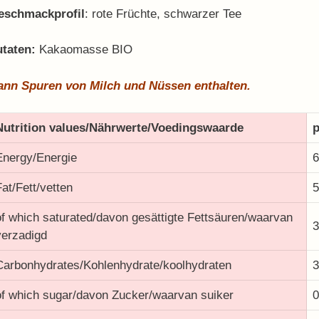
eschmackprofil
:
rote Früchte, schwarzer Tee
utaten:
Kakaomasse BIO
ann Spuren von Milch und Nüssen enthalten.
Nutrition values/Nährwerte/Voedingswaarde
p
Energy/Energie
6
Fat/Fett/vetten
5
of which saturated/davon gesättigte Fettsäuren/waarvan
3
verzadigd
Carbonhydrates/Kohlenhydrate/koolhydraten
3
of which sugar/davon Zucker/waarvan suiker
0