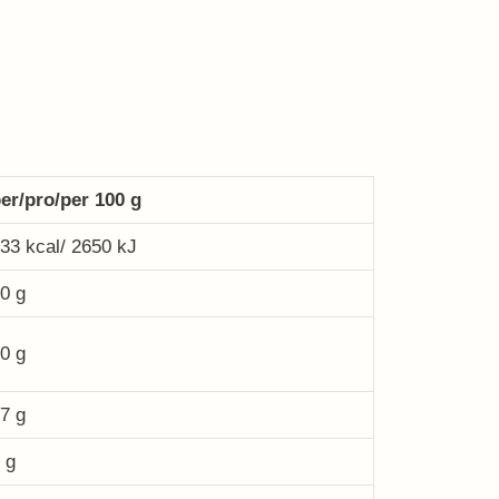
er/pro/per 100 g
33 kcal/ 2650 kJ
0 g
0 g
7 g
 g