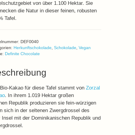
lschutzgebiet von über 1.100 Hektar. Sie
ecken die Natur in dieser feinen, robusten
 Tafel.
kelnummer:
DEF0040
gorien:
Herkunftschokolade
,
Schokolade
,
Vegan
e:
Definite Chocolate
schreibung
Bio-Kakao für diese Tafel stammt von
Zorzal
ao
. In ihrem 1.019 Hektar großen
hen Republik produzieren sie fein-würzigen
ln sich in der seltenen Zwergdrossel des
r Insel mit der Dominikanischen Republik und
ergdrossel.