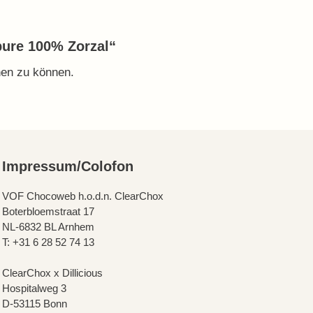
 pure 100% Zorzal“
hen zu können.
Impressum/Colofon
VOF Chocoweb h.o.d.n. ClearChox
Boterbloemstraat 17
NL-6832 BL Arnhem
T: +31 6 28 52 74 13
ClearChox x Dillicious
Hospitalweg 3
D-53115 Bonn