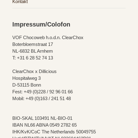
Kontakt
Impressum/Colofon
VOF Chocoweb h.o.d.n. ClearChox
Boterbloemstraat 17
NL-6832 BL Arnhem
T: +31 6 28 52 74 13
ClearChox x Dillicious
Hospitalweg 3
D-53115 Bonn
Fest: +49 (0)228 / 92 96 01 66
Mobil: +49 (0)163 / 241 51 48
BIO-SKAL 103491 NL-BIO-01
IBAN NL66 ABNA 0549 2782 65
IHK/KvK/CoC The Netherlands 50049755