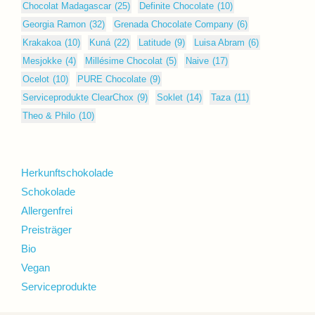
Chocolat Madagascar
(25)
Definite Chocolate
(10)
Georgia Ramon
(32)
Grenada Chocolate Company
(6)
Krakakoa
(10)
Kuná
(22)
Latitude
(9)
Luisa Abram
(6)
Mesjokke
(4)
Millésime Chocolat
(5)
Naive
(17)
Ocelot
(10)
PURE Chocolate
(9)
Serviceprodukte ClearChox
(9)
Soklet
(14)
Taza
(11)
Theo & Philo
(10)
Herkunftschokolade
Schokolade
Allergenfrei
Preisträger
Bio
Vegan
Serviceprodukte