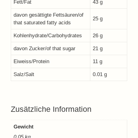
Fett/Fat
43 g
davon gesättigte Fettsäuren/of
25 g
that saturated fatty acids
Kohlenhydrate/Carbohydrates
26 g
davon Zucker/of that sugar
21 g
Eiweiss/Protein
11 g
Salz/Salt
0.01 g
Zusätzliche Information
Gewicht
0,05 kg