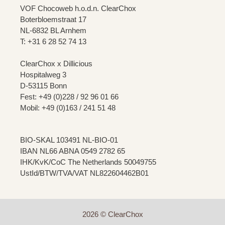
VOF Chocoweb h.o.d.n. ClearChox
Boterbloemstraat 17
NL-6832 BL Arnhem
T: +31 6 28 52 74 13
ClearChox x Dillicious
Hospitalweg 3
D-53115 Bonn
Fest: +49 (0)228 / 92 96 01 66
Mobil: +49 (0)163 / 241 51 48
BIO-SKAL 103491 NL-BIO-01
IBAN NL66 ABNA 0549 2782 65
IHK/KvK/CoC The Netherlands 50049755
UstId/BTW/TVA/VAT NL822604462B01
2026 © ClearChox