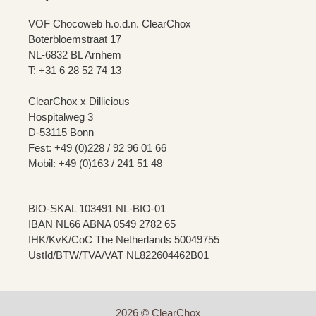
VOF Chocoweb h.o.d.n. ClearChox
Boterbloemstraat 17
NL-6832 BL Arnhem
T: +31 6 28 52 74 13
ClearChox x Dillicious
Hospitalweg 3
D-53115 Bonn
Fest: +49 (0)228 / 92 96 01 66
Mobil: +49 (0)163 / 241 51 48
BIO-SKAL 103491 NL-BIO-01
IBAN NL66 ABNA 0549 2782 65
IHK/KvK/CoC The Netherlands 50049755
UstId/BTW/TVA/VAT NL822604462B01
2026 © ClearChox