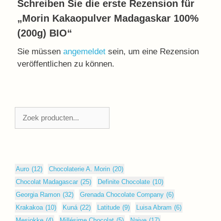
Schreiben Sie die erste Rezension für
„Morin Kakaopulver Madagaskar 100%
(200g) BIO“
Sie müssen
angemeldet
sein, um eine Rezension
veröffentlichen zu können.
Zoeken
Auro
(12)
Chocolaterie A. Morin
(20)
Chocolat Madagascar
(25)
Definite Chocolate
(10)
Georgia Ramon
(32)
Grenada Chocolate Company
(6)
Krakakoa
(10)
Kuná
(22)
Latitude
(9)
Luisa Abram
(6)
Mesjokke
(4)
Millésime Chocolat
(5)
Naive
(17)