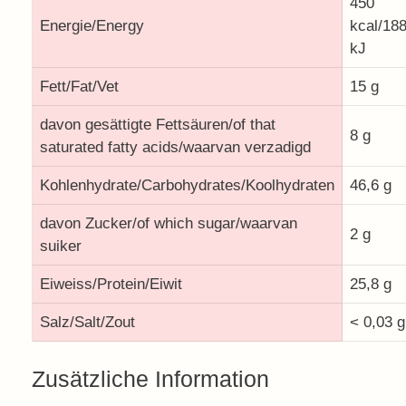
450
Energie/Energy
kcal/18
kJ
Fett/Fat/Vet
15 g
davon gesättigte Fettsäuren/of that
8 g
saturated fatty acids/waarvan verzadigd
Kohlenhydrate/Carbohydrates/Koolhydraten
46,6 g
davon Zucker/of which sugar/waarvan
2 g
suiker
Eiweiss/Protein/Eiwit
25,8 g
Salz/Salt/Zout
< 0,03 g
Zusätzliche Information