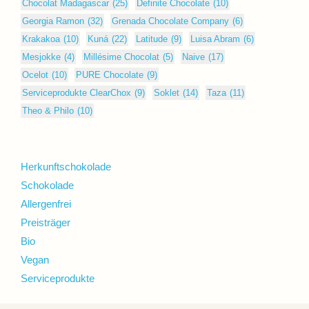
Chocolat Madagascar
(25)
Definite Chocolate
(10)
Georgia Ramon
(32)
Grenada Chocolate Company
(6)
Krakakoa
(10)
Kuná
(22)
Latitude
(9)
Luisa Abram
(6)
Mesjokke
(4)
Millésime Chocolat
(5)
Naive
(17)
Ocelot
(10)
PURE Chocolate
(9)
Serviceprodukte ClearChox
(9)
Soklet
(14)
Taza
(11)
Theo & Philo
(10)
Herkunftschokolade
Schokolade
Allergenfrei
Preisträger
Bio
Vegan
Serviceprodukte