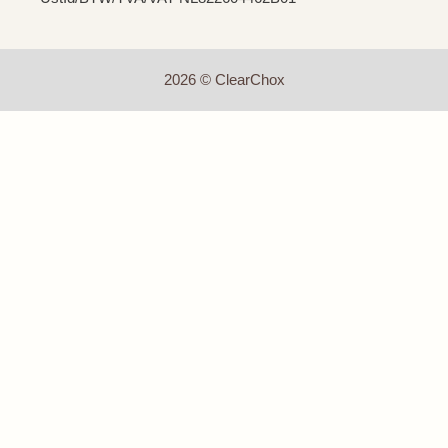
2026 © ClearChox