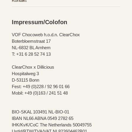
Kontakt
Impressum/Colofon
VOF Chocoweb h.o.d.n. ClearChox
Boterbloemstraat 17
NL-6832 BL Arnhem
T: +31 6 28 52 74 13
ClearChox x Dillicious
Hospitalweg 3
D-53115 Bonn
Fest: +49 (0)228 / 92 96 01 66
Mobil: +49 (0)163 / 241 51 48
BIO-SKAL 103491 NL-BIO-01
IBAN NL66 ABNA 0549 2782 65
IHK/KvK/CoC The Netherlands 50049755
UstId/BTW/TVA/VAT NL822604462B01