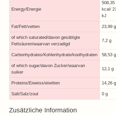
508,35
Energy/Energie
kcal/ 2
kJ
Fat/Fett/vetten
23,99 g
of which saturated/davon gesättigte
7,2 g
Fettsäuren/waarvan verzadigd
Carbonhydrates/Kohlenhydrate/koolhydraten
58,53 g
of which sugar/davon Zucker/waarvan
12,1 g
suiker
Proteins/Eiweiss/eiwitten
14,26 g
Salt/Salz/zout
0 g
Zusätzliche Information