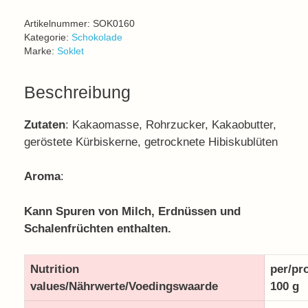
Artikelnummer:
SOK0160
Kategorie:
Schokolade
Marke:
Soklet
Beschreibung
Zutaten
: Kakaomasse, Rohrzucker, Kakaobutter,
geröstete Kürbiskerne, getrocknete Hibiskublüten
Aroma
:
Kann Spuren von Milch, Erdnüssen und
Schalenfrüchten enthalten.
Nutrition
per/pr
values/Nährwerte/Voedingswaarde
100 g