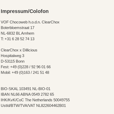
Impressum/Colofon
VOF Chocoweb h.o.d.n. ClearChox
Boterbloemstraat 17
NL-6832 BL Arnhem
T: +31 6 28 52 74 13
ClearChox x Dillicious
Hospitalweg 3
D-53115 Bonn
Fest: +49 (0)228 / 92 96 01 66
Mobil: +49 (0)163 / 241 51 48
BIO-SKAL 103491 NL-BIO-01
IBAN NL66 ABNA 0549 2782 65
IHK/KvK/CoC The Netherlands 50049755
UstId/BTW/TVA/VAT NL822604462B01