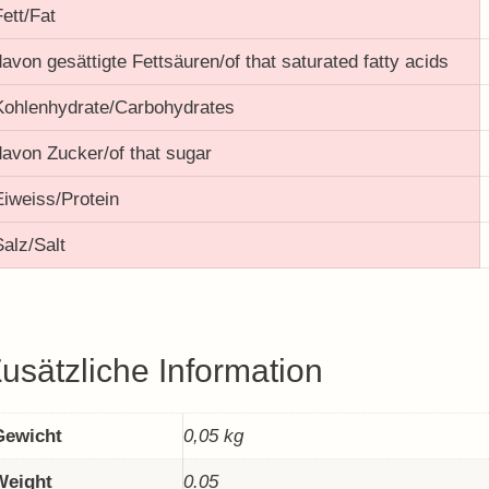
Fett/Fat
davon gesättigte Fettsäuren/of that saturated fatty acids
Kohlenhydrate/Carbohydrates
davon Zucker/of that sugar
Eiweiss/Protein
Salz/Salt
usätzliche Information
Gewicht
0,05 kg
Weight
0.05