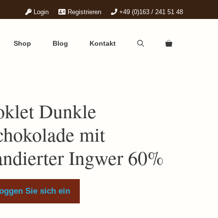
Login
Registrieren
+49 (0)163 / 241 51 48
Shop
Blog
Kontakt
oklet Dunkle
chokolade mit
andierter Ingwer 60%
oggen Sie sich ein