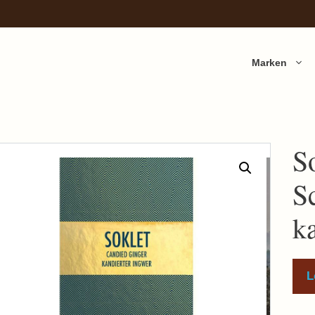
Marken
S
S
k
L