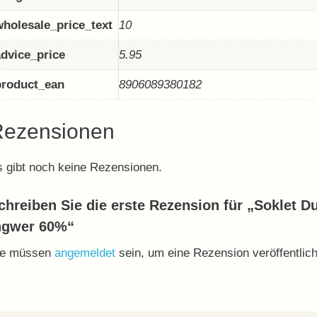
wholesale_price_text
10
advice_price
5.95
product_ean
8906089380182
Rezensionen
 gibt noch keine Rezensionen.
chreiben Sie die erste Rezension für „Soklet D
ngwer 60%“
ie müssen
angemeldet
sein, um eine Rezension veröffentlic