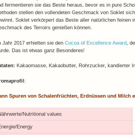
d fermentieren sie das Beste heraus, bevor es in pure Scho
thoden stellen den vollendeten Geschmack von Soklet sich
winnt. Soklet verkörpert das Beste aller natürlichen feinen
eschmack des Terroirs genießen können.
 Jahr 2017 erhielten sie den
Cocoa of Excellence Award
, d
urde. Das ist etwas ganz Besonderes!
utaten:
Kakaomasse, Kakaobutter, Rohrzucker, kandierter I
romaprofil
:
ann Spuren von Schalenfrüchten, Erdnüssen und Milch e
Nährwerte/Nutritional values
Energie/Energy