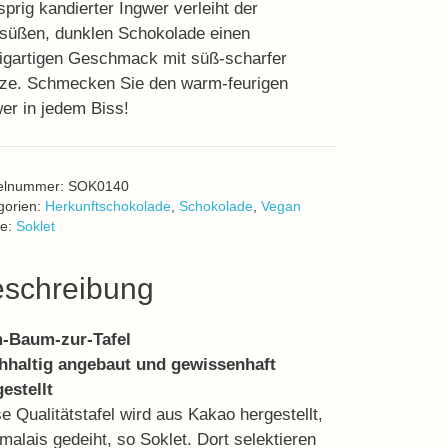
prig kandierter Ingwer verleiht der
bsüßen, dunklen Schokolade einen
igartigen Geschmack mit süß-scharfer
ze. Schmecken Sie den warm-feurigen
er in jedem Biss!
kelnummer:
SOK0140
gorien:
Herkunftschokolade
,
Schokolade
,
Vegan
e:
Soklet
schreibung
-Baum-zur-Tafel
hhaltig angebaut und gewissenhaft
estellt
e Qualitätstafel wird aus Kakao hergestellt,
alais gedeiht, so Soklet. Dort selektieren