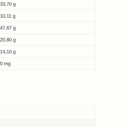
33,70 g
10,11 g
47,67 g
20,80 g
14,10 g
0 mg