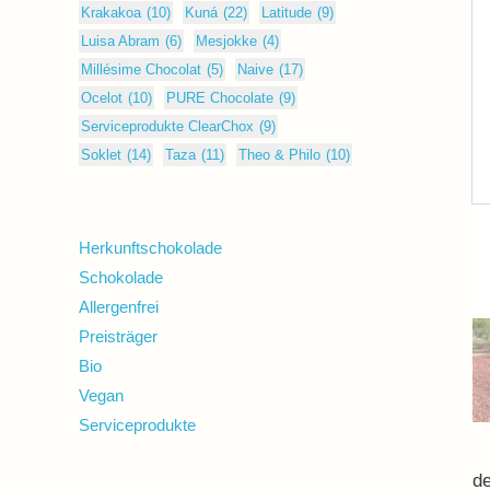
Krakakoa
(10)
Kuná
(22)
Latitude
(9)
Luisa Abram
(6)
Mesjokke
(4)
Millésime Chocolat
(5)
Naive
(17)
Ocelot
(10)
PURE Chocolate
(9)
Serviceprodukte ClearChox
(9)
Soklet
(14)
Taza
(11)
Theo & Philo
(10)
Herkunftschokolade
Schokolade
Allergenfrei
Preisträger
Bio
Vegan
Serviceprodukte
de