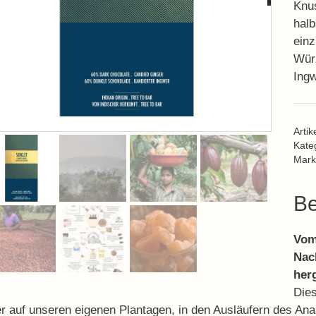
Knus
hal
einz
Wür
Ingw
Arti
Kate
Mark
Be
Vom
Nac
herg
Dies
r auf unseren eigenen Plantagen, in den Ausläufern des Anam