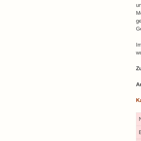
un
Me
ge
G
Im
w
Z
A
K