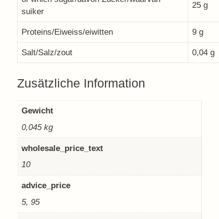
25 g
suiker
Proteins/Eiweiss/eiwitten
9 g
Salt/Salz/zout
0,04 g
Zusätzliche Information
Gewicht
0,045 kg
wholesale_price_text
10
advice_price
5, 95