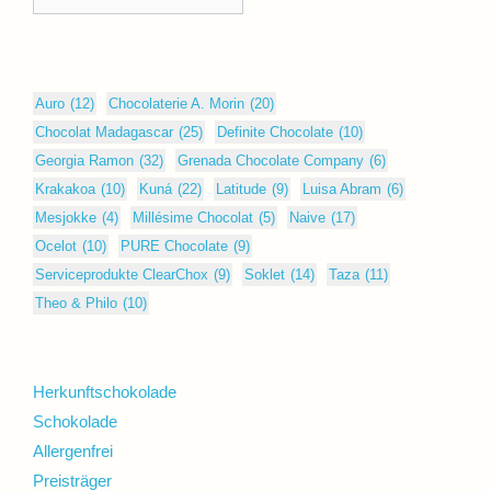
Auro
(12)
Chocolaterie A. Morin
(20)
Chocolat Madagascar
(25)
Definite Chocolate
(10)
Georgia Ramon
(32)
Grenada Chocolate Company
(6)
Krakakoa
(10)
Kuná
(22)
Latitude
(9)
Luisa Abram
(6)
Mesjokke
(4)
Millésime Chocolat
(5)
Naive
(17)
Ocelot
(10)
PURE Chocolate
(9)
Serviceprodukte ClearChox
(9)
Soklet
(14)
Taza
(11)
Theo & Philo
(10)
Herkunftschokolade
Schokolade
Allergenfrei
Preisträger