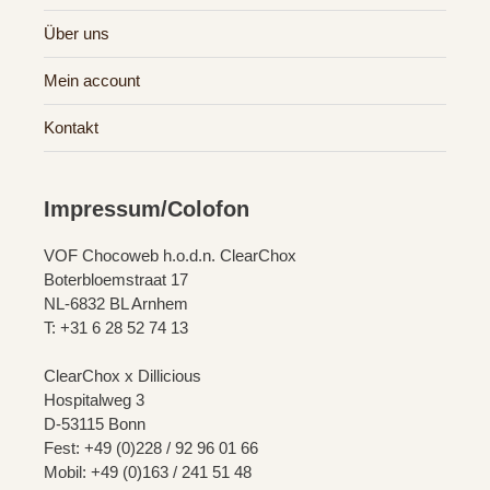
Über uns
Mein account
Kontakt
Impressum/Colofon
VOF Chocoweb h.o.d.n. ClearChox
Boterbloemstraat 17
NL-6832 BL Arnhem
T: +31 6 28 52 74 13
ClearChox x Dillicious
Hospitalweg 3
D-53115 Bonn
Fest: +49 (0)228 / 92 96 01 66
Mobil: +49 (0)163 / 241 51 48