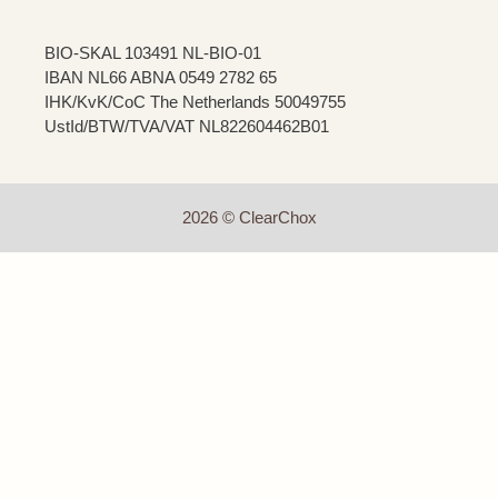
BIO-SKAL 103491 NL-BIO-01
IBAN NL66 ABNA 0549 2782 65
IHK/KvK/CoC The Netherlands 50049755
UstId/BTW/TVA/VAT NL822604462B01
2026 © ClearChox