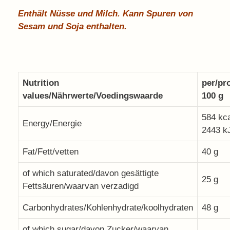
Enthält Nüsse und Milch. Kann Spuren von
Sesam und Soja enthalten.
Nutrition
per/pr
values/Nährwerte/Voedingswaarde
100 g
584 kca
Energy/Energie
2443 k
Fat/Fett/vetten
40 g
of which saturated/davon gesättigte
25 g
Fettsäuren/waarvan verzadigd
Carbonhydrates/Kohlenhydrate/koolhydraten
48 g
of which sugar/davon Zucker/waarvan