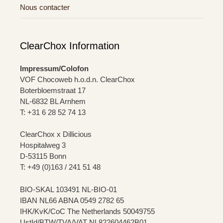
Nous contacter
ClearChox Information
Impressum/Colofon
VOF Chocoweb h.o.d.n. ClearChox
Boterbloemstraat 17
NL-6832 BL Arnhem
T: +31 6 28 52 74 13
ClearChox x Dillicious
Hospitalweg 3
D-53115 Bonn
T: +49 (0)163 / 241 51 48
BIO-SKAL 103491 NL-BIO-01
IBAN NL66 ABNA 0549 2782 65
IHK/KvK/CoC The Netherlands 50049755
UstId/BTW/TVA/VAT NL822604462B01