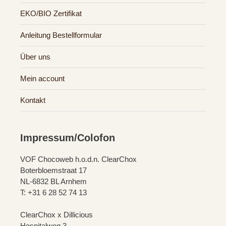
EKO/BIO Zertifikat
Anleitung Bestellformular
Über uns
Mein account
Kontakt
Impressum/Colofon
VOF Chocoweb h.o.d.n. ClearChox
Boterbloemstraat 17
NL-6832 BL Arnhem
T: +31 6 28 52 74 13
ClearChox x Dillicious
Hospitalweg 3