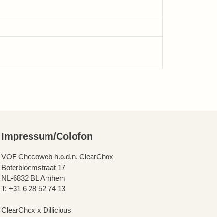
Impressum/Colofon
VOF Chocoweb h.o.d.n. ClearChox
Boterbloemstraat 17
NL-6832 BL Arnhem
T: +31 6 28 52 74 13
ClearChox x Dillicious