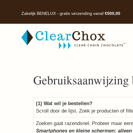
Ga
naar
Zakelijk BENELUX - gratis verzending vanaf
€
500,00
de
inhoud
Gebruiksaanwijzing 
(1) Wat wil je bestellen?
Scroll door de lijst. Zoek je producten of fil
Zoeken gaat razendsnel. Probeer maar eens.
Smartphones en kleine schermen: alleen 