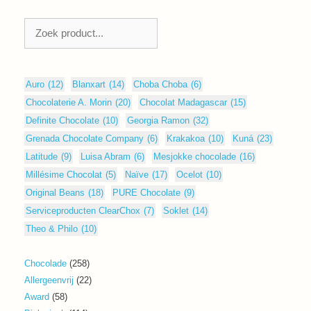
Zoeken
Auro
(12)
Blanxart
(14)
Choba Choba
(6)
Chocolaterie A. Morin
(20)
Chocolat Madagascar
(15)
Definite Chocolate
(10)
Georgia Ramon
(32)
Grenada Chocolate Company
(6)
Krakakoa
(10)
Kuná
(23)
Latitude
(9)
Luisa Abram
(6)
Mesjokke chocolade
(16)
Millésime Chocolat
(5)
Naïve
(17)
Ocelot
(10)
Original Beans
(18)
PURE Chocolate
(9)
Serviceproducten ClearChox
(7)
Soklet
(14)
Theo & Philo
(10)
258
Chocolade
258
producten
22
Allergeenvrij
22
producten
58
Award
58
producten