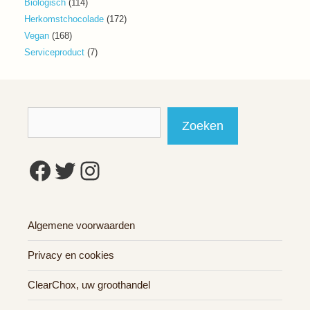
114
Biologisch
114
producten
172
Herkomstchocolade
172
producten
168
Vegan
168
producten
7
Serviceproduct
7
producten
Zoeken
Zoeken
Facebook
Twitter
Instagram
Algemene voorwaarden
Privacy en cookies
ClearChox, uw groothandel