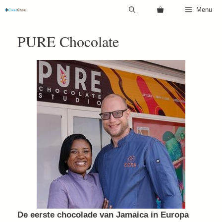
Ga
Menu
naar
de
PURE Chocolate
inhoud
De eerste chocolade van Jamaica in Europa