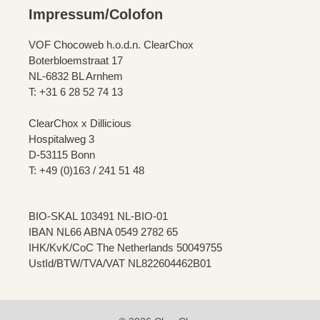
Impressum/Colofon
VOF Chocoweb h.o.d.n. ClearChox
Boterbloemstraat 17
NL-6832 BL Arnhem
T: +31 6 28 52 74 13
ClearChox x Dillicious
Hospitalweg 3
D-53115 Bonn
T: +49 (0)163 / 241 51 48
BIO-SKAL 103491 NL-BIO-01
IBAN NL66 ABNA 0549 2782 65
IHK/KvK/CoC The Netherlands 50049755
UstId/BTW/TVA/VAT NL822604462B01