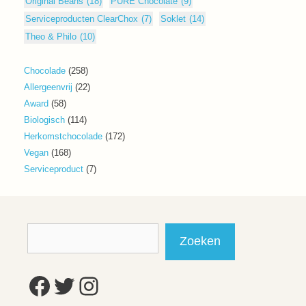
Original Beans
(18)
PURE Chocolate
(9)
Serviceproducten ClearChox
(7)
Soklet
(14)
Theo & Philo
(10)
258
Chocolade
258
producten
22
Allergeenvrij
22
producten
58
Award
58
producten
114
Biologisch
114
producten
172
Herkomstchocolade
172
producten
168
Vegan
168
producten
7
Serviceproduct
7
producten
Zoeken
Zoeken
Facebook
Twitter
Instagram