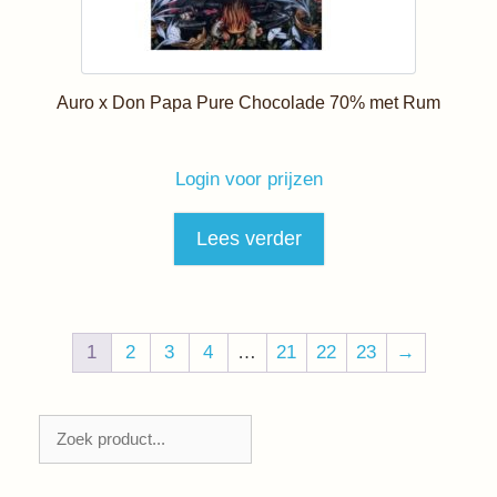
Auro x Don Papa Pure Chocolade 70% met Rum
Login voor prijzen
Lees verder
1
2
3
4
…
21
22
23
→
Zoeken