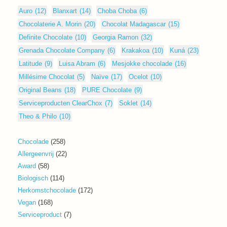
Auro
(12)
Blanxart
(14)
Choba Choba
(6)
Chocolaterie A. Morin
(20)
Chocolat Madagascar
(15)
Definite Chocolate
(10)
Georgia Ramon
(32)
Grenada Chocolate Company
(6)
Krakakoa
(10)
Kuná
(23)
Latitude
(9)
Luisa Abram
(6)
Mesjokke chocolade
(16)
Millésime Chocolat
(5)
Naïve
(17)
Ocelot
(10)
Original Beans
(18)
PURE Chocolate
(9)
Serviceproducten ClearChox
(7)
Soklet
(14)
Theo & Philo
(10)
258
Chocolade
258
producten
22
Allergeenvrij
22
producten
58
Award
58
producten
114
Biologisch
114
producten
172
Herkomstchocolade
172
producten
168
Vegan
168
producten
7
Serviceproduct
7
producten