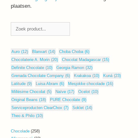
plaatsen.
Zoeken
Auro
(12)
Blanxart
(14)
Choba Choba
(6)
Chocolaterie A. Morin
(20)
Chocolat Madagascar
(15)
Definite Chocolate
(10)
Georgia Ramon
(32)
Grenada Chocolate Company
(6)
Krakakoa
(10)
Kuná
(23)
Latitude
(9)
Luisa Abram
(6)
Mesjokke chocolade
(16)
Millésime Chocolat
(5)
Naïve
(17)
Ocelot
(10)
Original Beans
(18)
PURE Chocolate
(9)
Serviceproducten ClearChox
(7)
Soklet
(14)
Theo & Philo
(10)
258
Chocolade
258
producten