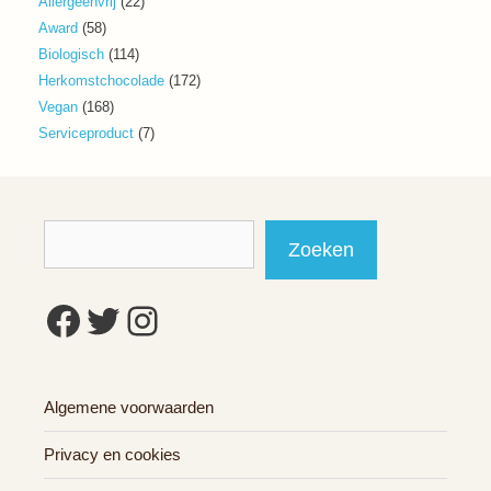
22
Allergeenvrij
22
producten
58
Award
58
producten
114
Biologisch
114
producten
172
Herkomstchocolade
172
producten
168
Vegan
168
producten
7
Serviceproduct
7
producten
Zoeken
Zoeken
Facebook
Twitter
Instagram
Algemene voorwaarden
Privacy en cookies