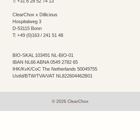
T: +31 6 28 52 74 13
ClearChox x Dillicious
Hospitalweg 3
D-53115 Bonn
T: +49 (0)163 / 241 51 48
BIO-SKAL 103491 NL-BIO-01
IBAN NL66 ABNA 0549 2782 65
IHK/KvK/CoC The Netherlands 50049755
UstId/BTW/TVA/VAT NL822604462B01
© 2026 ClearChox