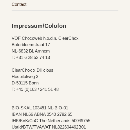
Contact
Impressum/Colofon
VOF Chocoweb h.o.d.n. ClearChox
Boterbloemstraat 17
NL-6832 BL Arnhem
T: +31 6 28 52 74 13
ClearChox x Dillicious
Hospitalweg 3
D-53115 Bonn
T: +49 (0)163 / 241 51 48
BIO-SKAL 103491 NL-BIO-01
IBAN NL66 ABNA 0549 2782 65
IHK/KvK/CoC The Netherlands 50049755
UstId/BTW/TVA/VAT NL822604462B01