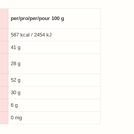
per/pro/per/pour 100 g
587 kcal / 2454 kJ
41 g
28 g
52 g
30 g
6 g
0 mg