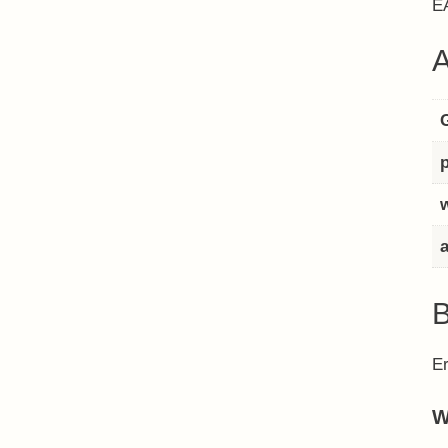
E
A
B
Er
W