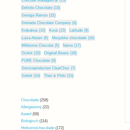
Chocolat Madagascar
(15)
Definite Chocolate
(10)
Georgia Ramon
(32)
Grenada Chocolate Company
(6)
Krakakoa
(10)
Kuná
(23)
Latitude
(9)
Luisa Abram
(6)
Mesjokke chocolade
(16)
Millésime Chocolat
(5)
Naïve
(17)
Ocelot
(10)
Original Beans
(18)
PURE Chocolate
(9)
Serviceproducten ClearChox
(7)
Soklet
(14)
Theo & Philo
(10)
258
Chocolade
258
producten
22
Allergeenvrij
22
producten
58
Award
58
producten
114
Biologisch
114
producten
172
Herkomstchocolade
172