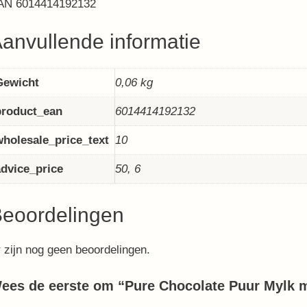
AN 6014414192132
anvullende informatie
Gewicht
0,06 kg
product_ean
6014414192132
wholesale_price_text
10
advice_price
50, 6
eoordelingen
 zijn nog geen beoordelingen.
ees de eerste om “Pure Chocolate Puur Mylk 