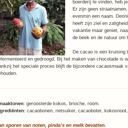
boerderij te vinden, heb j
Er zijn geen straatnamen,
evenmin een naam. Dennis B
heeft zijn ziel en zalighei
vakantie maar geniet, naa
de beek en de natuur om
De cacao is een kruising t
fermenteerd en gedroogd. Bij het maken van chocolade is wa
nkzij het speciale proces blijft de bijzondere cacaosmaak 
ehouden.
maaktonen
: geroosterde kokos, brioche, room.
ngrediënten
: cacaobonen, rietsuiker, cacaoboter, kokosnoot,
an sporen van noten, pinda’s en melk bevatten.