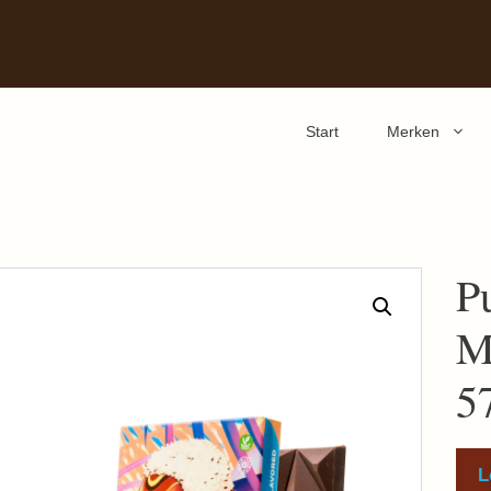
Start
Merken
P
M
5
L