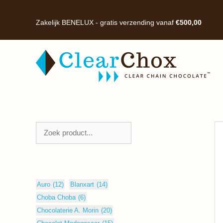
Ga
naar
Zakelijk BENELUX - gratis verzending vanaf
€
500,00
de
inhoud
Zoeken
Auro
(12)
Blanxart
(14)
Choba Choba
(6)
Chocolaterie A. Morin
(20)