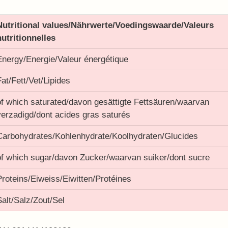
Nutritional values/Nährwerte/Voedingswaarde/Valeurs
nutritionnelles
Energy/Energie/Valeur énergétique
Fat/Fett/Vet/Lipides
of which saturated/davon gesättigte Fettsäuren/waarvan
verzadigd/dont acides gras saturés
Carbohydrates/Kohlenhydrate/Koolhydraten/Glucides
of which sugar/davon Zucker/waarvan suiker/dont sucre
Proteins/Eiweiss/Eiwitten/Protéines
Salt/Salz/Zout/Sel