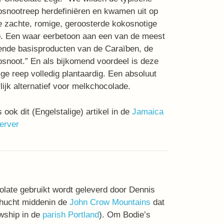
snootreep herdefiniëren en kwamen uit op
 zachte, romige, geroosterde kokosnotige
p. Een waar eerbetoon aan een van de meest
ende basisproducten van de Caraïben, de
osnoot.”
En als bijkomend voordeel is deze
ge reep volledig plantaardig. Een absoluut
lijk alternatief voor melkchocolade.
 ook dit (Engelstalige) artikel in de
Jamaica
erver
ate gebruikt wordt geleverd door Dennis
ehucht middenin de
John Crow Mountains
dat
wship in de
parish Portland
). Om Bodie’s