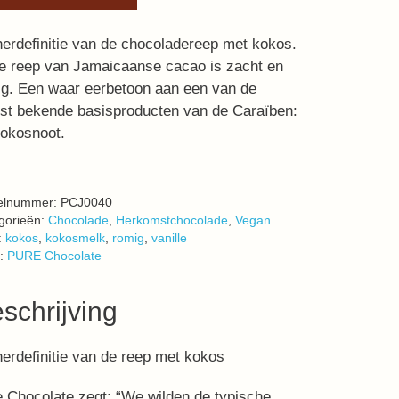
erdefinitie van de chocoladereep met kokos.
e reep van Jamaicaanse cacao is zacht en
g. Een waar eerbetoon aan een van de
st bekende basisproducten van de Caraïben:
kokosnoot.
kelnummer:
PCJ0040
gorieën:
Chocolade
,
Herkomstchocolade
,
Vegan
:
kokos
,
kokosmelk
,
romig
,
vanille
:
PURE Chocolate
schrijving
erdefinitie van de reep met kokos
 Chocolate zegt: “We wilden de typische