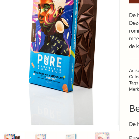
De h
Dez
romi
mee
de 
Arti
Cate
Tags
Merk
Be
De h
Pure