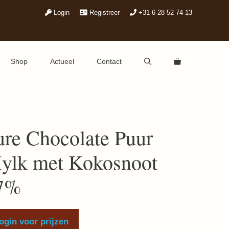
Login
Registreer
+31 6 28 52 74 13
Shop
Actueel
Contact
ure Chocolate Puur
ylk met Kokosnoot
7%
ogin voor prijzen