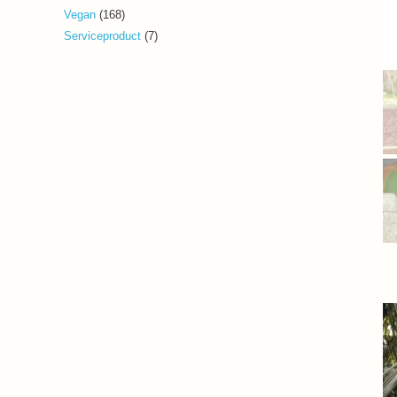
producten
168
Vegan
168
producten
7
Serviceproduct
7
producten