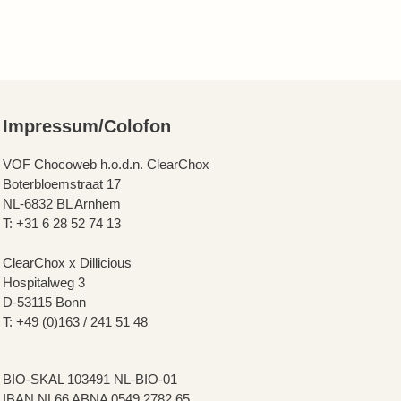
Impressum/Colofon
VOF Chocoweb h.o.d.n. ClearChox
Boterbloemstraat 17
NL-6832 BL Arnhem
T: +31 6 28 52 74 13
ClearChox x Dillicious
Hospitalweg 3
D-53115 Bonn
T: +49 (0)163 / 241 51 48
BIO-SKAL 103491 NL-BIO-01
IBAN NL66 ABNA 0549 2782 65