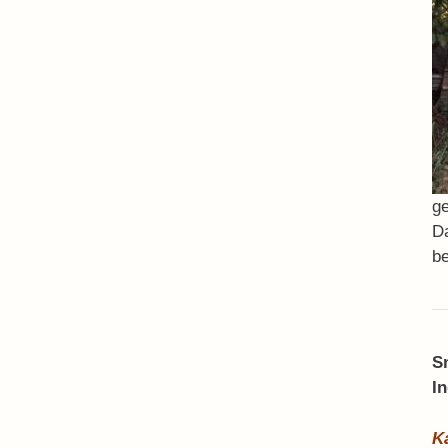
ge
Da
b
S
I
K