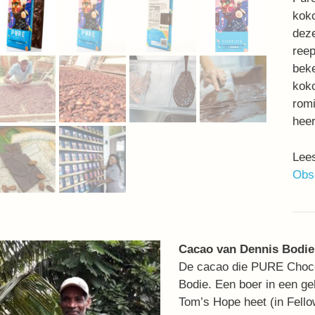
koko
deze
ree
bek
kok
romi
heer
Lees
Obs
Cacao van Dennis Bodie
De cacao die PURE Chocol
Bodie. Een boer in een g
Tom’s Hope heet (in Fello