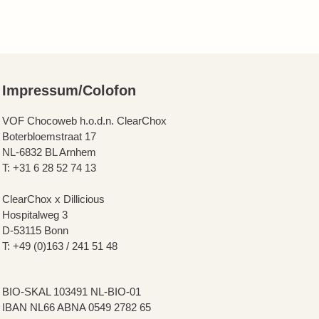
Impressum/Colofon
VOF Chocoweb h.o.d.n. ClearChox
Boterbloemstraat 17
NL-6832 BL Arnhem
T: +31 6 28 52 74 13
ClearChox x Dillicious
Hospitalweg 3
D-53115 Bonn
T: +49 (0)163 / 241 51 48
BIO-SKAL 103491 NL-BIO-01
IBAN NL66 ABNA 0549 2782 65