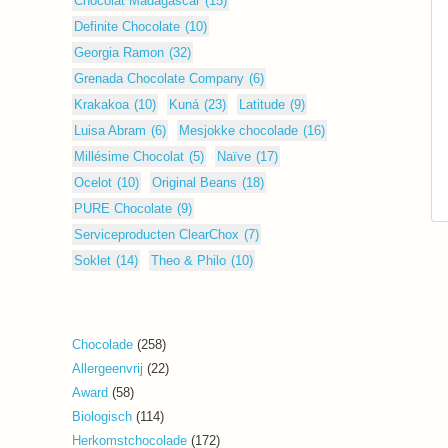
Chocolat Madagascar
(15)
Definite Chocolate
(10)
Georgia Ramon
(32)
Grenada Chocolate Company
(6)
Krakakoa
(10)
Kuná
(23)
Latitude
(9)
Luisa Abram
(6)
Mesjokke chocolade
(16)
Millésime Chocolat
(5)
Naïve
(17)
Ocelot
(10)
Original Beans
(18)
PURE Chocolate
(9)
Serviceproducten ClearChox
(7)
Soklet
(14)
Theo & Philo
(10)
258
Chocolade
258
producten
22
Allergeenvrij
22
producten
58
Award
58
producten
114
Biologisch
114
producten
172
Herkomstchocolade
172