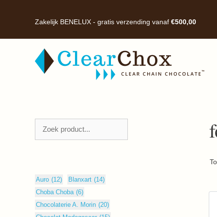
Ga
naar
Zakelijk BENELUX - gratis verzending vanaf
€
500,00
de
inhoud
f
Zoeken
To
Auro
(12)
Blanxart
(14)
Choba Choba
(6)
Chocolaterie A. Morin
(20)