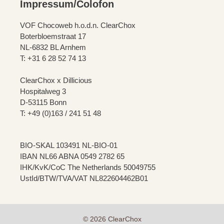
Impressum/Colofon
VOF Chocoweb h.o.d.n. ClearChox
Boterbloemstraat 17
NL-6832 BL Arnhem
T: +31 6 28 52 74 13
ClearChox x Dillicious
Hospitalweg 3
D-53115 Bonn
T: +49 (0)163 / 241 51 48
BIO-SKAL 103491 NL-BIO-01
IBAN NL66 ABNA 0549 2782 65
IHK/KvK/CoC The Netherlands 50049755
UstId/BTW/TVA/VAT NL822604462B01
© 2026 ClearChox