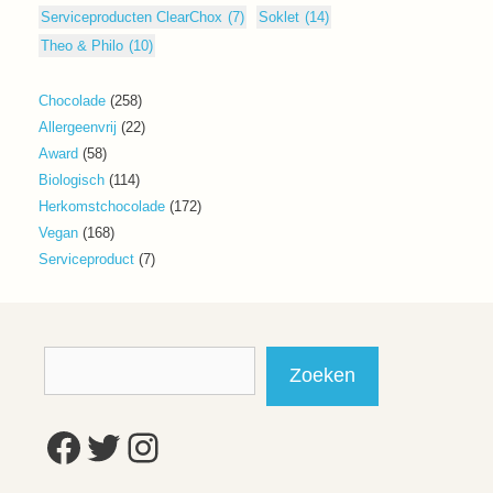
Serviceproducten ClearChox
(7)
Soklet
(14)
Theo & Philo
(10)
258
Chocolade
258
producten
22
Allergeenvrij
22
producten
58
Award
58
producten
114
Biologisch
114
producten
172
Herkomstchocolade
172
producten
168
Vegan
168
producten
7
Serviceproduct
7
producten
Zoeken
Zoeken
Facebook
Twitter
Instagram