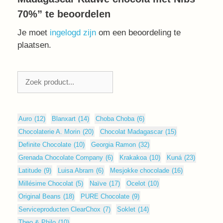
70%” te beoordelen
Je moet
ingelogd zijn
om een beoordeling te
plaatsen.
Zoeken
Auro
(12)
Blanxart
(14)
Choba Choba
(6)
Chocolaterie A. Morin
(20)
Chocolat Madagascar
(15)
Definite Chocolate
(10)
Georgia Ramon
(32)
Grenada Chocolate Company
(6)
Krakakoa
(10)
Kuná
(23)
Latitude
(9)
Luisa Abram
(6)
Mesjokke chocolade
(16)
Millésime Chocolat
(5)
Naïve
(17)
Ocelot
(10)
Original Beans
(18)
PURE Chocolate
(9)
Serviceproducten ClearChox
(7)
Soklet
(14)
Theo & Philo
(10)