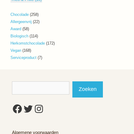
258
Chocolade
258
producten
22
Allergeenvrij
22
producten
58
Award
58
producten
114
Biologisch
114
producten
172
Herkomstchocolade
172
producten
168
Vegan
168
producten
7
Serviceproduct
7
producten
Zoeken
Zoeken
Facebook
Twitter
Instagram
Algemene voorwaarden