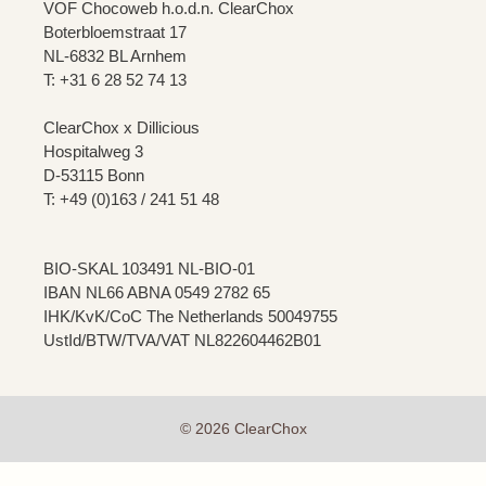
VOF Chocoweb h.o.d.n. ClearChox
Boterbloemstraat 17
NL-6832 BL Arnhem
T: +31 6 28 52 74 13
ClearChox x Dillicious
Hospitalweg 3
D-53115 Bonn
T: +49 (0)163 / 241 51 48
BIO-SKAL 103491 NL-BIO-01
IBAN NL66 ABNA 0549 2782 65
IHK/KvK/CoC The Netherlands 50049755
UstId/BTW/TVA/VAT NL822604462B01
© 2026 ClearChox