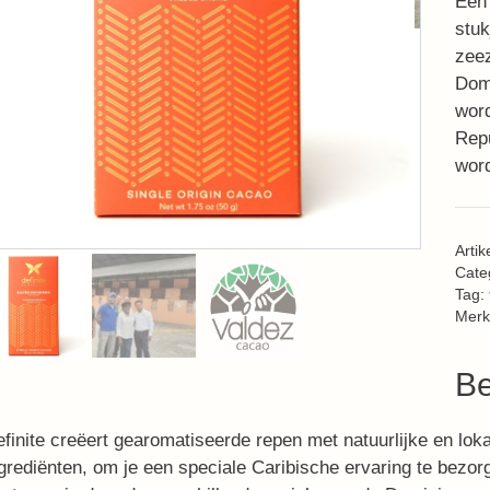
Een 
stuk
zeez
Domi
word
Repu
word
Arti
Cate
Tag:
Merk
Be
finite creëert gearomatiseerde repen met natuurlijke en l
grediënten, om je een speciale Caribische ervaring te bezorg