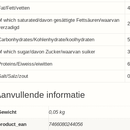
Fat/Fett/vetten
4
of which saturated/davon gesättigte Fettsäuren/waarvan
2
verzadigd
Carbonhydrates/Kohlenhydrate/koolhydraten
5
of which sugar/davon Zucker/waarvan suiker
3
Proteins/Eiweiss/eiwitten
6
Salt/Salz/zout
0
anvullende informatie
Gewicht
0,05 kg
product_ean
7466080244056