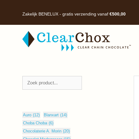
Ga
naar
Zakelijk BENELUX - gratis verzending vanaf
€
500,00
de
inhoud
Zoeken
Auro
(12)
Blanxart
(14)
Choba Choba
(6)
Chocolaterie A. Morin
(20)