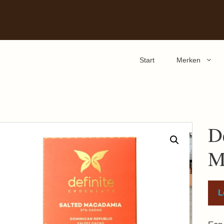
Start
Merken
D
M
L