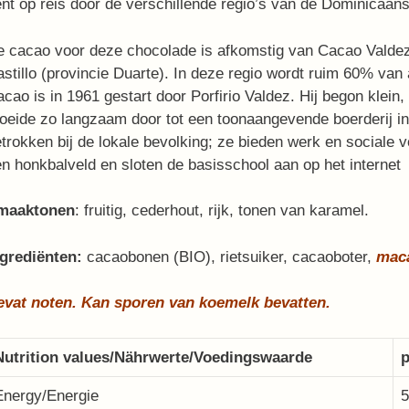
nt op reis door de verschillende regio’s van de Dominicaan
e cacao voor deze chocolade is afkomstig van Cacao Valde
stillo (provincie Duarte). In deze regio wordt ruim 60% van
cao is in 1961 gestart door Porfirio Valdez. Hij begon klein
oeide zo langzaam door tot een toonaangevende boerderij in
trokken bij de lokale bevolking; ze bieden werk en sociale
n honkbalveld en sloten de basisschool aan op het internet
maaktonen
:
fruitig, cederhout, rijk, tonen van karamel.
ngrediënten:
cacaobonen (BIO), rietsuiker, cacaoboter,
mac
evat noten. Kan sporen van koemelk bevatten.
Nutrition values/Nährwerte/Voedingswaarde
p
Energy/Energie
5