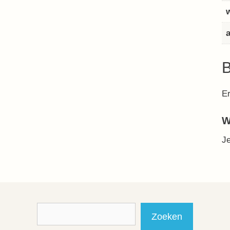
B
Er
W
J
Zoeken
Zoeken