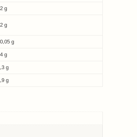
2 g
2 g
0,05 g
4 g
,3 g
,9 g