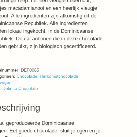
fruitige reep met een vleugje cederhout,
jes macadamianoot en een heerlijk vleugje
out. Alle ingrediënten zijn afkomstig uit de
nicaanse Republiek. Alle ingrediënten
en lokaal ingekocht, in de Dominicaanse
bliek. De cacaobonen die in deze chocolade
en gebruikt, zijn biologisch gecertificeerd.
kelnummer:
DEF0085
gorieën:
Chocolade
,
Herkomstchocolade
vegan
:
Definite Chocolate
schrijving
okaal geproduceerde Dominicaanse
en. Eet goede chocolade, sluit je ogen en je