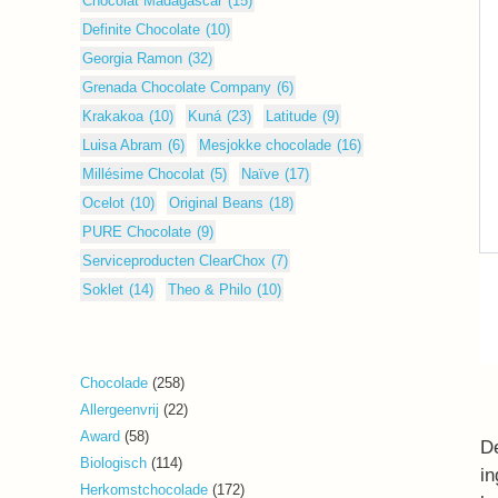
Chocolat Madagascar
(15)
Definite Chocolate
(10)
Georgia Ramon
(32)
Grenada Chocolate Company
(6)
Krakakoa
(10)
Kuná
(23)
Latitude
(9)
Luisa Abram
(6)
Mesjokke chocolade
(16)
Millésime Chocolat
(5)
Naïve
(17)
Ocelot
(10)
Original Beans
(18)
PURE Chocolate
(9)
Serviceproducten ClearChox
(7)
Soklet
(14)
Theo & Philo
(10)
258
Chocolade
258
producten
22
Allergeenvrij
22
producten
58
Award
58
De
producten
114
Biologisch
114
in
producten
172
Herkomstchocolade
172