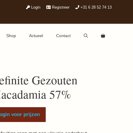
Login
Registreer
+31 6 28 52 74 13
Shop
Actueel
Contact
efinite Gezouten
acadamia 57%
ogin voor prijzen