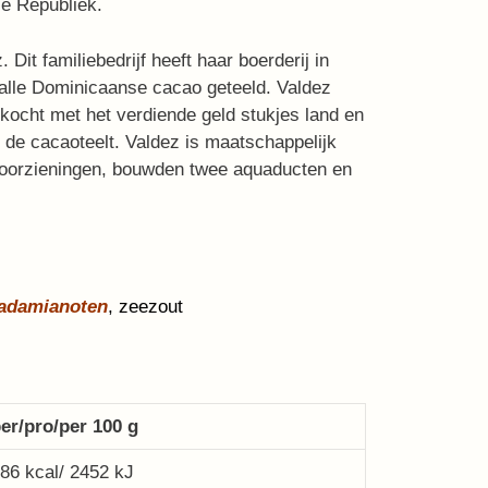
se Republiek.
z.
Dit familiebedrijf heeft haar boerderij in
 alle Dominicaanse cacao geteeld. Valdez
, kocht met het verdiende geld stukjes land en
 de cacaoteelt. Valdez is maatschappelijk
 voorzieningen, bouwden twee aquaducten en
adamianoten
, zeezout
er/pro/per 100 g
86 kcal/ 2452 kJ