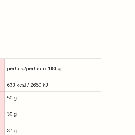
per/pro/per/pour 100 g
633 kcal / 2650 kJ
50 g
30 g
37 g