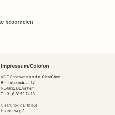
te beoordelen
Impressum/Colofon
VOF Chocoweb h.o.d.n. ClearChox
Boterbloemstraat 17
NL-6832 BL Arnhem
T: +31 6 28 52 74 13
ClearChox x Dillicious
Hospitalweg 3