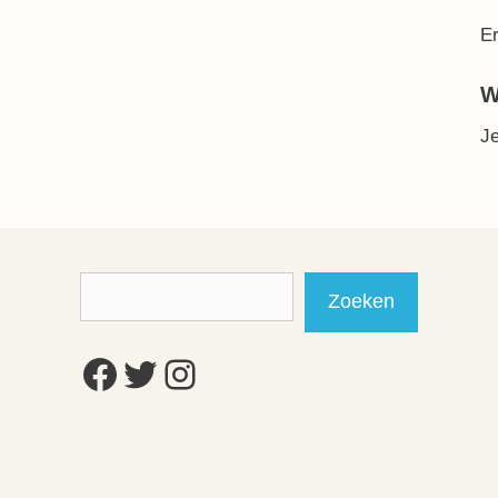
Er
W
J
Zoeken
Zoeken
Facebook
Twitter
Instagram