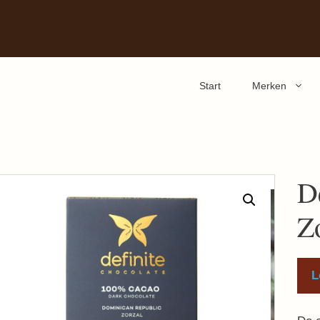
Start
Merken
D
Z
L