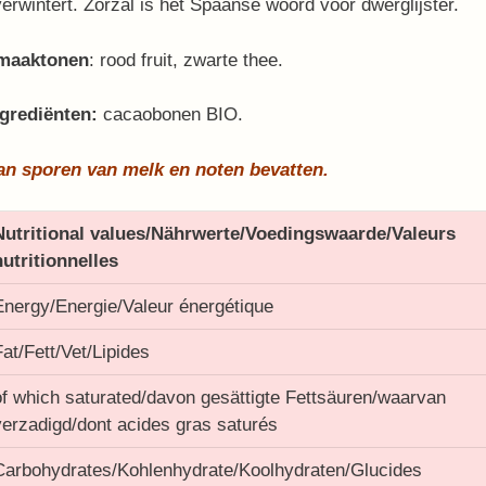
erwintert.
Zorzal is het Spaanse woord voor dwerglijster.
maaktonen
: rood fruit, zwarte thee.
ngrediënten:
cacaobonen BIO.
an sporen van melk en noten bevatten.
Nutritional values/Nährwerte/Voedingswaarde/Valeurs
nutritionnelles
Energy/Energie/Valeur énergétique
Fat/Fett/Vet/Lipides
of which saturated/davon gesättigte Fettsäuren/waarvan
verzadigd/dont acides gras saturés
Carbohydrates/Kohlenhydrate/Koolhydraten/Glucides