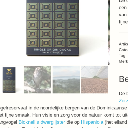
De 
een
van 
fijn
Arti
Cate
Tag:
Merk
Be
De b
Zor
gelreservaat in de noordelijke bergen van de Dominicaanse
t fijne smaak.
Hun visie en zorg voor de natuur komt tot u
angvogel
Bicknell’s dwerglijster
die op
Hispaniola
(het eiland