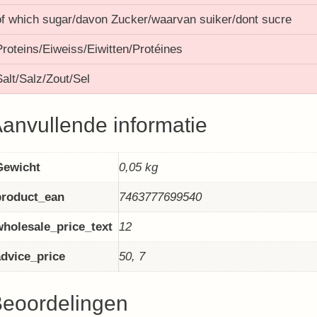
of which sugar/davon Zucker/waarvan suiker/dont sucre
Proteins/Eiweiss/Eiwitten/Protéines
Salt/Salz/Zout/Sel
anvullende informatie
Gewicht
0,05 kg
product_ean
7463777699540
wholesale_price_text
12
advice_price
50, 7
eoordelingen