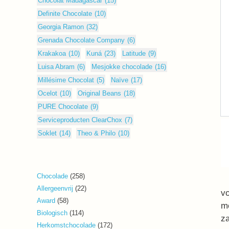
Chocolat Madagascar
(15)
Definite Chocolate
(10)
Georgia Ramon
(32)
Grenada Chocolate Company
(6)
Krakakoa
(10)
Kuná
(23)
Latitude
(9)
Luisa Abram
(6)
Mesjokke chocolade
(16)
Millésime Chocolat
(5)
Naïve
(17)
Ocelot
(10)
Original Beans
(18)
PURE Chocolate
(9)
Serviceproducten ClearChox
(7)
Soklet
(14)
Theo & Philo
(10)
258
Chocolade
258
producten
22
Allergeenvrij
22
vo
producten
58
Award
58
me
producten
114
Biologisch
114
z
producten
172
Herkomstchocolade
172