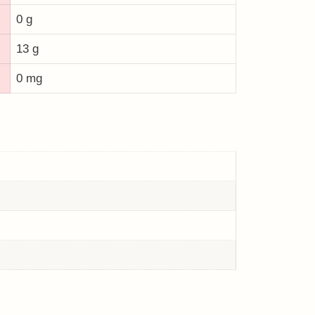
0 g
13 g
0 mg