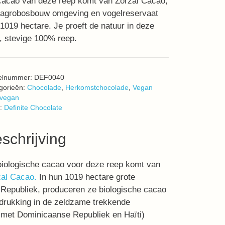
cacao van deze reep komt van Zorzal Cacao,
 agrobosbouw omgeving en vogelreservaat
1019 hectare. Je proeft de natuur in deze
e, stevige 100% reep.
kelnummer:
DEF0040
gorieën:
Chocolade
,
Herkomstchocolade
,
Vegan
vegan
:
Definite Chocolate
schrijving
iologische cacao voor deze reep komt van
zal Cacao.
In hun 1019 hectare grote
 Republiek, produceren ze biologische cacao
itdrukking in de zeldzame trekkende
 met Dominicaanse Republiek en Haïti)