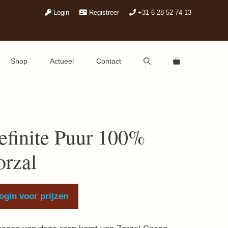
Login
Registreer
+31 6 28 52 74 13
Shop
Actueel
Contact
efinite Puur 100%
orzal
ogin voor prijzen