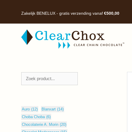
Ga
naar
Zakelijk BENELUX - gratis verzending vanaf
€
500,00
de
inhoud
Zoeken
Auro
(12)
Blanxart
(14)
Choba Choba
(6)
Chocolaterie A. Morin
(20)