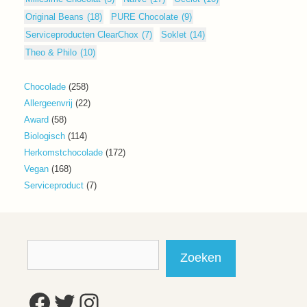
Original Beans
(18)
PURE Chocolate
(9)
Serviceproducten ClearChox
(7)
Soklet
(14)
Theo & Philo
(10)
258
Chocolade
258
producten
22
Allergeenvrij
22
producten
58
Award
58
producten
114
Biologisch
114
producten
172
Herkomstchocolade
172
producten
168
Vegan
168
producten
7
Serviceproduct
7
producten
Zoeken
Zoeken
Facebook
Twitter
Instagram