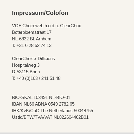
Impressum/Colofon
VOF Chocoweb h.o.d.n. ClearChox
Boterbloemstraat 17
NL-6832 BL Arnhem
T: +31 6 28 52 74 13
ClearChox x Dillicious
Hospitalweg 3
D-53115 Bonn
T: +49 (0)163 / 241 51 48
BIO-SKAL 103491 NL-BIO-01
IBAN NL66 ABNA 0549 2782 65
IHK/KvK/CoC The Netherlands 50049755
UstId/BTW/TVA/VAT NL822604462B01