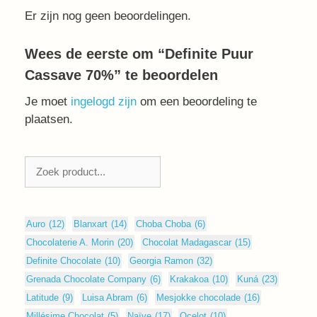
Er zijn nog geen beoordelingen.
Wees de eerste om “Definite Puur
Cassave 70%” te beoordelen
Je moet
ingelogd zijn
om een beoordeling te
plaatsen.
Zoeken
Auro
(12)
Blanxart
(14)
Choba Choba
(6)
Chocolaterie A. Morin
(20)
Chocolat Madagascar
(15)
Definite Chocolate
(10)
Georgia Ramon
(32)
Grenada Chocolate Company
(6)
Krakakoa
(10)
Kuná
(23)
Latitude
(9)
Luisa Abram
(6)
Mesjokke chocolade
(16)
Millésime Chocolat
(5)
Naïve
(17)
Ocelot
(10)