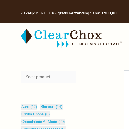
Ga
naar
Zakelijk BENELUX - gratis verzending vanaf
€
500,00
de
inhoud
Zoeken
Auro
(12)
Blanxart
(14)
Choba Choba
(6)
Chocolaterie A. Morin
(20)