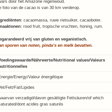
wars door het Amazone regenwoud.
 foto van de cacao is van 30 km verderop.
ngrediënten
: cacaomassa, ruwe rietsuiker, cacaoboter.
maaktonen:
rood fruit, tropische vruchten, honing, rum.
egarandeerd vrij van gluten en veganistisch.
an sporen van noten, pinda’s en melk bevatten.
Voedingswaarde/Nährwerte/Nutritional values/Valeurs
nutritionnelles
Energie/Energy/Valeur énergétique
Vet/Fett/Fat/Lipides
waarvan verzadigd/davon gesättigte Fettsäuren/of which
saturated/dont acides gras saturés