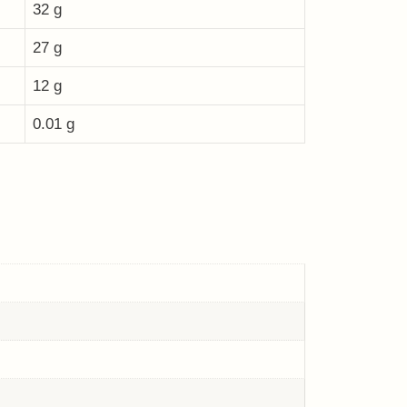
32 g
27 g
12 g
0.01 g