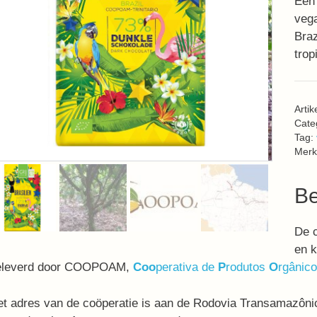
Een 
vega
Braz
trop
Arti
Cate
Tag:
Merk
Be
De c
en k
eleverd door COOPOAM,
Coo
perativa de
P
rodutos
O
rgânic
t adres van de coöperatie is aan de Rodovia Transamazôni