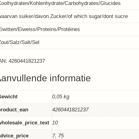
Koolhydraten/Kohlenhydrate/Carbohydrates/Glucides
waarvan suiker/davon Zucker/of which sugar/dont sucre
Eiwitten/Eiweiss/Proteins/Protéines
Zout/Salz/Salt/Sel
AN: 4260441821237
anvullende informatie
Gewicht
0,05 kg
product_ean
4260441821237
wholesale_price_text
10
advice_price
7, 75