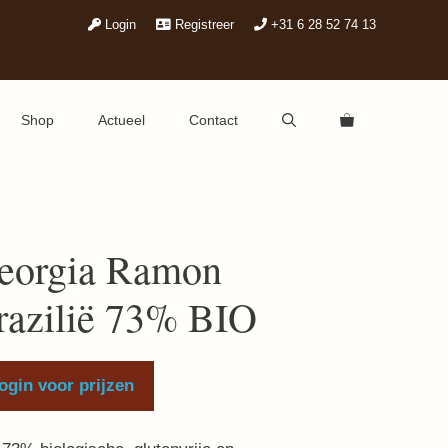
Login
Registreer
+31 6 28 52 74 13
Shop
Actueel
Contact
eorgia Ramon
razilië 73% BIO
ogin voor prijzen