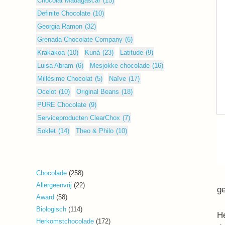
Chocolat Madagascar
(15)
Definite Chocolate
(10)
Georgia Ramon
(32)
Grenada Chocolate Company
(6)
Krakakoa
(10)
Kuná
(23)
Latitude
(9)
Luisa Abram
(6)
Mesjokke chocolade
(16)
Millésime Chocolat
(5)
Naïve
(17)
Ocelot
(10)
Original Beans
(18)
PURE Chocolate
(9)
Serviceproducten ClearChox
(7)
Soklet
(14)
Theo & Philo
(10)
258
Chocolade
258
producten
22
Allergeenvrij
22
g
producten
58
Award
58
producten
114
Biologisch
114
He
producten
172
Herkomstchocolade
172