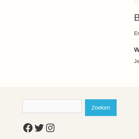
B
Er
W
J
Zoeken
Zoeken
Facebook
Twitter
Instagram