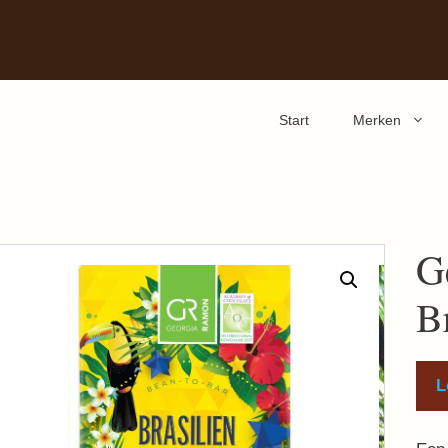
Start
Merken
G
B
L