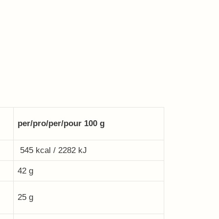
per/pro/per/pour 100 g
545 kcal / 2282 kJ
42 g
25 g