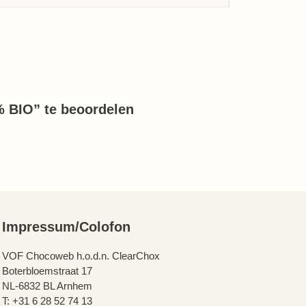
% BIO” te beoordelen
Impressum/Colofon
VOF Chocoweb h.o.d.n. ClearChox
Boterbloemstraat 17
NL-6832 BL Arnhem
T: +31 6 28 52 74 13