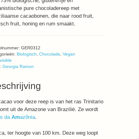
73% biologische, glutenvrije en
nistische pure chocoladereep met
iliaanse cacaobonen, die naar rood fruit,
isch fruit, honing en rum smaakt.
kelnummer:
GER0312
gorieën:
Biologisch
,
Chocolade
,
Vegan
visible
:
Georgia Ramon
schrijving
acao voor deze reep is van het ras Trinitario
omt uit de Amazone van Brazilië. Ze wordt
os da
Am
azônia
.
ca, ter hoogte van 100 km. Deze weg loopt