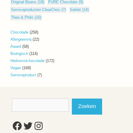
Original Beans
(18)
PURE Chocolate
(9)
Serviceproducten ClearChox
(7)
Soklet
(14)
Theo & Philo
(10)
258
Chocolade
258
producten
22
Allergeenvrij
22
producten
58
Award
58
producten
114
Biologisch
114
producten
172
Herkomstchocolade
172
producten
168
Vegan
168
producten
7
Serviceproduct
7
producten
Zoeken
Zoeken
Facebook
Twitter
Instagram