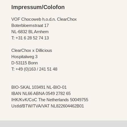
Impressum/Colofon
VOF Chocoweb h.o.d.n. ClearChox
Boterbloemstraat 17
NL-6832 BL Arnhem
T: +31 6 28 52 74 13
ClearChox x Dillicious
Hospitalweg 3
D-53115 Bonn
T: +49 (0)163 / 241 51 48
BIO-SKAL 103491 NL-BIO-01
IBAN NL66 ABNA 0549 2782 65
IHK/KvK/CoC The Netherlands 50049755
UstId/BTW/TVA/VAT NL822604462B01