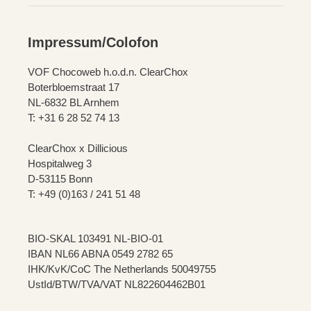
Impressum/Colofon
VOF Chocoweb h.o.d.n. ClearChox
Boterbloemstraat 17
NL-6832 BL Arnhem
T: +31 6 28 52 74 13
ClearChox x Dillicious
Hospitalweg 3
D-53115 Bonn
T: +49 (0)163 / 241 51 48
BIO-SKAL 103491 NL-BIO-01
IBAN NL66 ABNA 0549 2782 65
IHK/KvK/CoC The Netherlands 50049755
UstId/BTW/TVA/VAT NL822604462B01