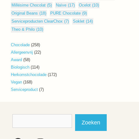
Millésime Chocolat
(5)
Naïve
(17)
Ocelot
(10)
Original Beans
(18)
PURE Chocolate
(9)
Serviceproducten ClearChox
(7)
Soklet
(14)
Theo & Philo
(10)
258
Chocolade
258
producten
22
Allergeenvrij
22
producten
58
Award
58
producten
114
Biologisch
114
producten
172
Herkomstchocolade
172
producten
168
Vegan
168
producten
7
Serviceproduct
7
producten
Zoeken
Zoeken