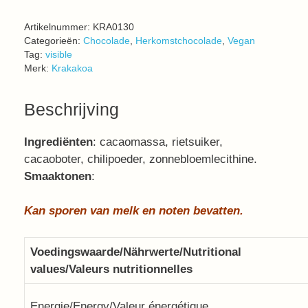
Artikelnummer:
KRA0130
Categorieën:
Chocolade
,
Herkomstchocolade
,
Vegan
Tag:
visible
Merk:
Krakakoa
Beschrijving
Ingrediënten
: cacaomassa, rietsuiker,
cacaoboter, chilipoeder, zonnebloemlecithine.
Smaaktonen
:
Kan s
poren van melk en noten bevatten.
Voedingswaarde/Nährwerte/Nutritional
values/Valeurs nutritionnelles
Energie/Energy/Valeur énergétique