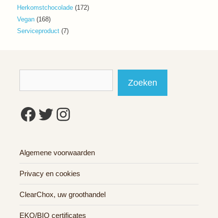
producten
172
Herkomstchocolade
172
producten
168
Vegan
168
producten
7
Serviceproduct
7
producten
Zoeken
Zoeken
Facebook
Twitter
Instagram
Algemene voorwaarden
Privacy en cookies
ClearChox, uw groothandel
EKO/BIO certificates