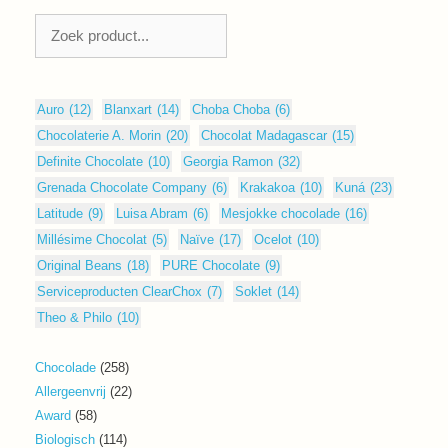
Zoeken
Auro
(12)
Blanxart
(14)
Choba Choba
(6)
Chocolaterie A. Morin
(20)
Chocolat Madagascar
(15)
Definite Chocolate
(10)
Georgia Ramon
(32)
Grenada Chocolate Company
(6)
Krakakoa
(10)
Kuná
(23)
Latitude
(9)
Luisa Abram
(6)
Mesjokke chocolade
(16)
Millésime Chocolat
(5)
Naïve
(17)
Ocelot
(10)
Original Beans
(18)
PURE Chocolate
(9)
Serviceproducten ClearChox
(7)
Soklet
(14)
Theo & Philo
(10)
258
Chocolade
258
producten
22
Allergeenvrij
22
producten
58
Award
58
producten
114
Biologisch
114