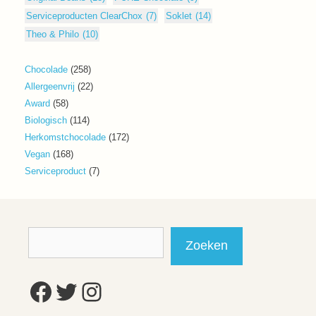
Serviceproducten ClearChox
(7)
Soklet
(14)
Theo & Philo
(10)
258
Chocolade
258
producten
22
Allergeenvrij
22
producten
58
Award
58
producten
114
Biologisch
114
producten
172
Herkomstchocolade
172
producten
168
Vegan
168
producten
7
Serviceproduct
7
producten
Zoeken
Zoeken
Facebook
Twitter
Instagram