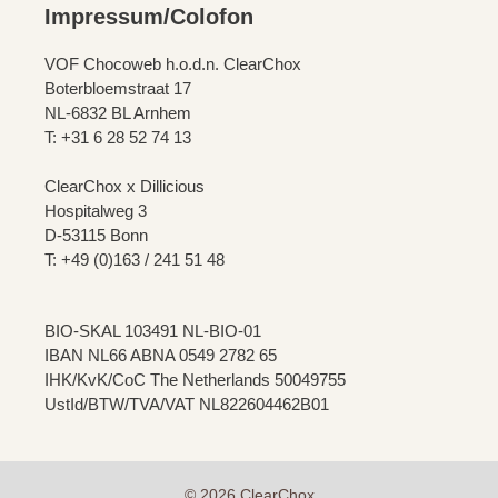
Impressum/Colofon
VOF Chocoweb h.o.d.n. ClearChox
Boterbloemstraat 17
NL-6832 BL Arnhem
T: +31 6 28 52 74 13
ClearChox x Dillicious
Hospitalweg 3
D-53115 Bonn
T: +49 (0)163 / 241 51 48
BIO-SKAL 103491 NL-BIO-01
IBAN NL66 ABNA 0549 2782 65
IHK/KvK/CoC The Netherlands 50049755
UstId/BTW/TVA/VAT NL822604462B01
© 2026 ClearChox