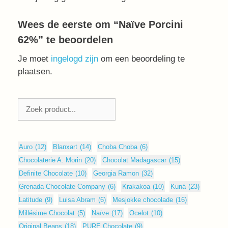
Wees de eerste om “Naïve Porcini
62%” te beoordelen
Je moet
ingelogd zijn
om een beoordeling te
plaatsen.
Zoeken
Auro
(12)
Blanxart
(14)
Choba Choba
(6)
Chocolaterie A. Morin
(20)
Chocolat Madagascar
(15)
Definite Chocolate
(10)
Georgia Ramon
(32)
Grenada Chocolate Company
(6)
Krakakoa
(10)
Kuná
(23)
Latitude
(9)
Luisa Abram
(6)
Mesjokke chocolade
(16)
Millésime Chocolat
(5)
Naïve
(17)
Ocelot
(10)
Original Beans
(18)
PURE Chocolate
(9)