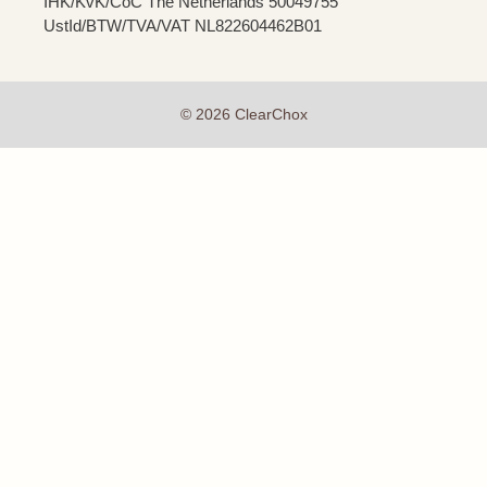
IHK/KvK/CoC The Netherlands 50049755
UstId/BTW/TVA/VAT NL822604462B01
© 2026 ClearChox