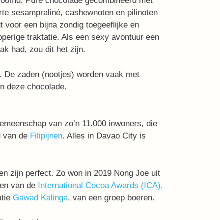
roomd. Pure chocolade gecombineerd met
te sesampraliné, cashewnoten en pilinoten
t voor een bijna zondig toegeeflijke en
perige traktatie. Als een sexy avontuur een
k had, zou dit het zijn.
om. De zaden (nootjes) worden vaak met
in deze chocolade.
gemeenschap van zo’n 11.000 inwoners, die
d van de
Filipijnen
. Alles in Davao City is
en zijn perfect. Zo won in 2019 Nong Joe uit
nen van de
International Cocoa Awards (ICA).
tie
Gawad Kalinga
, van een groep boeren.