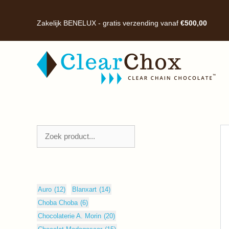
Ga
naar
Zakelijk BENELUX - gratis verzending vanaf
€
500,00
de
inhoud
Zoeken
Auro
(12)
Blanxart
(14)
Choba Choba
(6)
Chocolaterie A. Morin
(20)