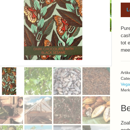
L
Pure
cas
tot 
meer
Arti
Cate
Vega
Merk
Be
Zoal