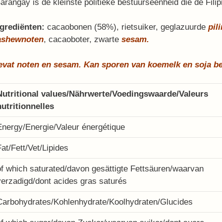
arangay is de kleinste politieke bestuurseenheid die de Filip
ngrediënten:
cacaobonen (58%), rietsuiker, geglazuurde
pil
ashewnoten
, cacaoboter, zwarte
sesam.
evat noten en sesam. Kan sporen van koemelk en soja be
Nutritional values/Nährwerte/Voedingswaarde/Valeurs
nutritionnelles
Energy/Energie/Valeur énergétique
Fat/Fett/Vet/Lipides
of which saturated/davon gesättigte Fettsäuren/waarvan
verzadigd/dont acides gras saturés
Carbohydrates/Kohlenhydrate/Koolhydraten/Glucides