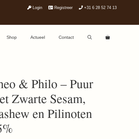
Login
Registreer
+31 6 28 52 74 13
Shop
Actueel
Contact
heo & Philo – Puur
et Zwarte Sesam,
ashew en Pilinoten
5%