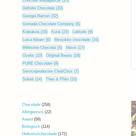
Chocolat Madagascar
(15)
Definite Chocolate
(10)
Georgia Ramon
(32)
Grenada Chocolate Company
(6)
Krakakoa
(10)
Kuná
(23)
Latitude
(9)
Luisa Abram
(6)
Mesjokke chocolade
(16)
Millésime Chocolat
(5)
Naïve
(17)
Ocelot
(10)
Original Beans
(18)
PURE Chocolate
(9)
Serviceproducten ClearChox
(7)
Soklet
(14)
Theo & Philo
(10)
258
Chocolade
258
producten
22
Allergeenvrij
22
producten
58
Award
58
producten
114
Biologisch
114
producten
172
Herkomstchocolade
172