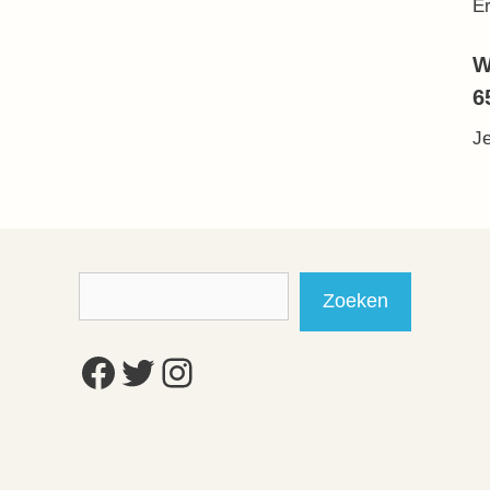
Er
W
6
J
Zoeken
Zoeken
Facebook
Twitter
Instagram