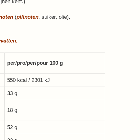
ijnen kent.)
inoten
(
pilinoten
, suiker, olie),
vatten.
per/pro/per/pour 100 g
550 kcal / 2301 kJ
33 g
18 g
52 g