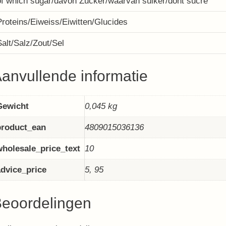
of which sugar/davon Zucker/waarvan suiker/dont sucre
Proteins/Eiweiss/Eiwitten/Glucides
Salt/Salz/Zout/Sel
anvullende informatie
Gewicht
0,045 kg
product_ean
4809015036136
wholesale_price_text
10
advice_price
5, 95
eoordelingen