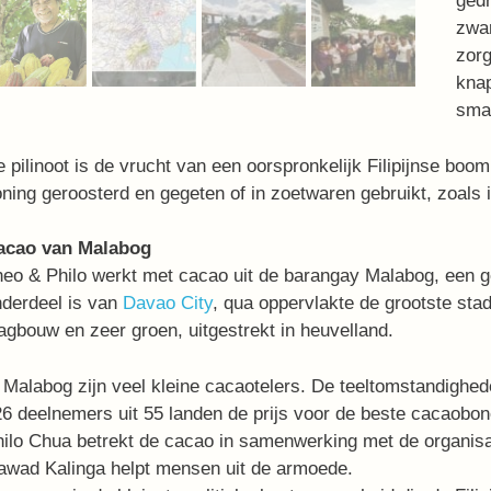
ged
zwar
zorg
knap
smaa
 pilinoot is de vrucht van een oorspronkelijk Filipijnse bo
ning geroosterd en gegeten of in zoetwaren gebruikt, zoals 
acao van Malabog
eo & Philo werkt met cacao uit de barangay Malabog, een 
derdeel is van
Davao City
, qua oppervlakte de grootste sta
agbouw en zeer groen, uitgestrekt in heuvelland.
 Malabog zijn veel kleine cacaotelers. De teeltomstandighed
6 deelnemers uit 55 landen de prijs voor de beste cacaobo
ilo Chua betrekt de cacao in samenwerking met de organisa
awad Kalinga helpt mensen uit de armoede.