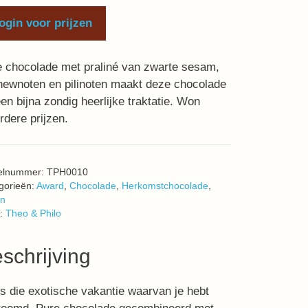
ogin voor prijzen
 chocolade met praliné van zwarte sesam,
hewnoten en pilinoten maakt deze chocolade
een bijna zondig heerlijke traktatie. Won
dere prijzen.
kelnummer:
TPH0010
gorieën:
Award
,
Chocolade
,
Herkomstchocolade
,
n
:
Theo & Philo
schrijving
s die exotische vakantie waarvan je hebt