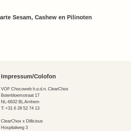
arte Sesam, Cashew en Pilinoten
Impressum/Colofon
VOF Chocoweb h.o.d.n. ClearChox
Boterbloemstraat 17
NL-6832 BL Arnhem
T: +31 6 28 52 74 13
ClearChox x Dillicious
Hospitalweg 3