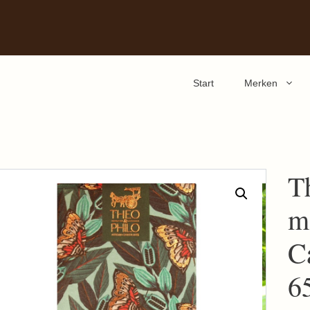
Start
Merken
T
m
C
6