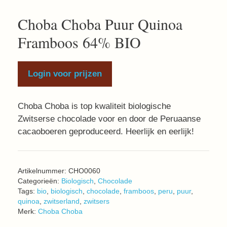
Choba Choba Puur Quinoa
Framboos 64% BIO
Login voor prijzen
Choba Choba is top kwaliteit biologische
Zwitserse chocolade voor en door de Peruaanse
cacaoboeren geproduceerd. Heerlijk en eerlijk!
Artikelnummer:
CHO0060
Categorieën:
Biologisch
,
Chocolade
Tags:
bio
,
biologisch
,
chocolade
,
framboos
,
peru
,
puur
,
quinoa
,
zwitserland
,
zwitsers
Merk:
Choba Choba