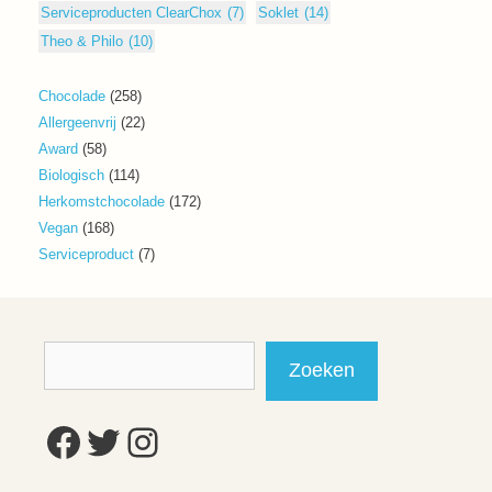
Serviceproducten ClearChox
(7)
Soklet
(14)
Theo & Philo
(10)
258
Chocolade
258
producten
22
Allergeenvrij
22
producten
58
Award
58
producten
114
Biologisch
114
producten
172
Herkomstchocolade
172
producten
168
Vegan
168
producten
7
Serviceproduct
7
producten
Zoeken
Zoeken
Facebook
Twitter
Instagram