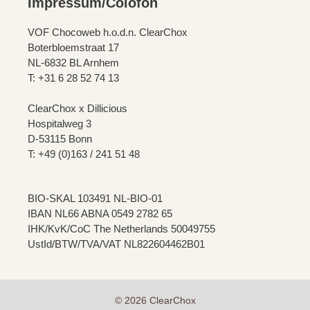
Impressum/Colofon
VOF Chocoweb h.o.d.n. ClearChox
Boterbloemstraat 17
NL-6832 BL Arnhem
T: +31 6 28 52 74 13
ClearChox x Dillicious
Hospitalweg 3
D-53115 Bonn
T: +49 (0)163 / 241 51 48
BIO-SKAL 103491 NL-BIO-01
IBAN NL66 ABNA 0549 2782 65
IHK/KvK/CoC The Netherlands 50049755
UstId/BTW/TVA/VAT NL822604462B01
© 2026 ClearChox