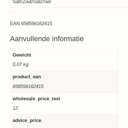
Salt/Zout/Salz/Sel
EAN 658556162415
Aanvullende informatie
Gewicht
0,07 kg
product_ean
658556162415
wholesale_price_text
12
advice_price