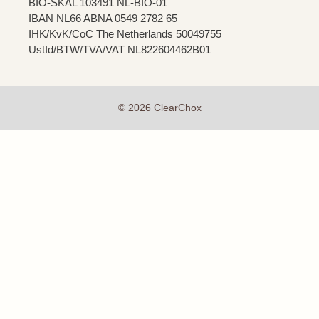
BIO-SKAL 103491 NL-BIO-01
IBAN NL66 ABNA 0549 2782 65
IHK/KvK/CoC The Netherlands 50049755
UstId/BTW/TVA/VAT NL822604462B01
© 2026 ClearChox