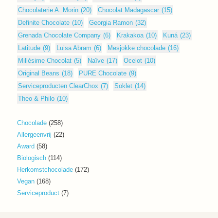
Chocolaterie A. Morin
(20)
Chocolat Madagascar
(15)
Definite Chocolate
(10)
Georgia Ramon
(32)
Grenada Chocolate Company
(6)
Krakakoa
(10)
Kuná
(23)
Latitude
(9)
Luisa Abram
(6)
Mesjokke chocolade
(16)
Millésime Chocolat
(5)
Naïve
(17)
Ocelot
(10)
Original Beans
(18)
PURE Chocolate
(9)
Serviceproducten ClearChox
(7)
Soklet
(14)
Theo & Philo
(10)
258
Chocolade
258
producten
22
Allergeenvrij
22
producten
58
Award
58
producten
114
Biologisch
114
producten
172
Herkomstchocolade
172
producten
168
Vegan
168
producten
7
Serviceproduct
7
producten