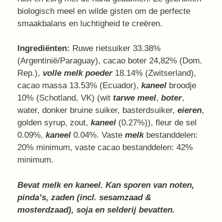
biologisch meel en wilde gisten om de perfecte
smaakbalans en luchtigheid te creëren.
Ingrediënten:
Ruwe rietsuiker 33.38%
(Argentinië/Paraguay), cacao boter 24,82% (Dom.
Rep.),
volle melk poeder
18.14% (Zwitserland),
cacao massa 13.53% (Ecuador),
kaneel
broodje
10% (Schotland, VK) (wit
tarwe meel
,
boter
,
water, donker bruine suiker, basterdsuiker,
eieren
,
golden syrup, zout,
kaneel
(0.27%)), fleur de sel
0.09%,
kaneel
0.04%. Vaste
melk
bestanddelen:
20% minimum, vaste cacao bestanddelen: 42%
minimum.
Bevat melk en kaneel. Kan sporen van noten,
pinda’s, zaden (incl. sesamzaad &
mosterdzaad), soja en selderij bevatten.