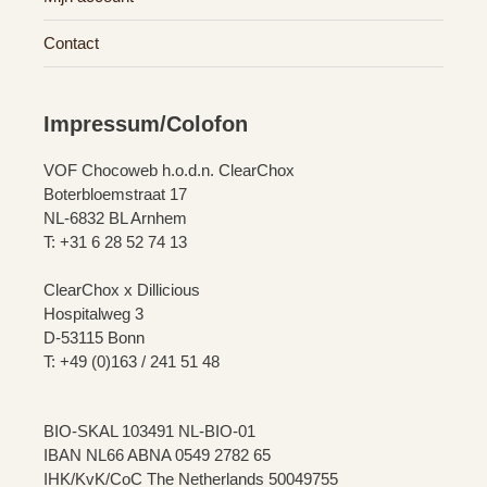
Contact
Impressum/Colofon
VOF Chocoweb h.o.d.n. ClearChox
Boterbloemstraat 17
NL-6832 BL Arnhem
T: +31 6 28 52 74 13
ClearChox x Dillicious
Hospitalweg 3
D-53115 Bonn
T: +49 (0)163 / 241 51 48
BIO-SKAL 103491 NL-BIO-01
IBAN NL66 ABNA 0549 2782 65
IHK/KvK/CoC The Netherlands 50049755