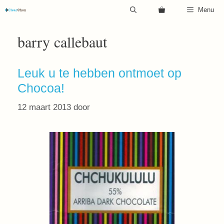
Ga
Menu
naar
de
barry callebaut
inhoud
Leuk u te hebben ontmoet op
Chocoa!
12 maart 2013
door