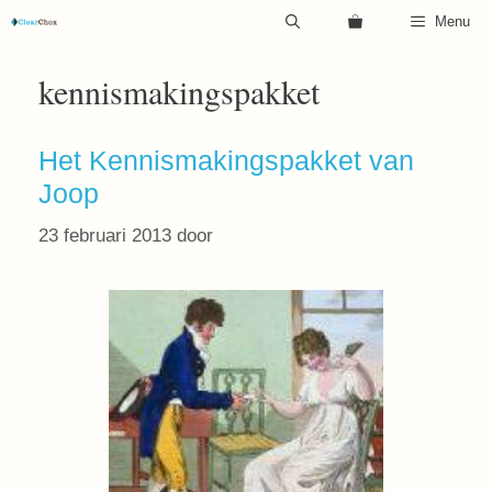
Ga
Menu
naar
de
kennismakingspakket
inhoud
Het Kennismakingspakket van
Joop
23 februari 2013
door