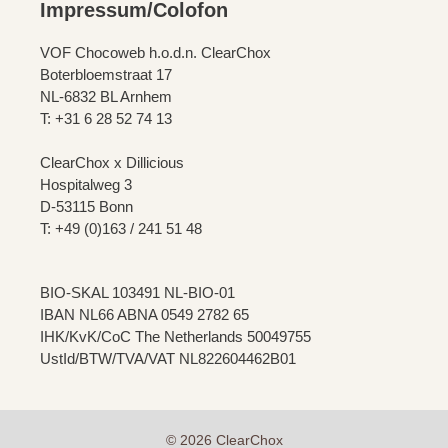
Impressum/Colofon
VOF Chocoweb h.o.d.n. ClearChox
Boterbloemstraat 17
NL-6832 BL Arnhem
T: +31 6 28 52 74 13
ClearChox x Dillicious
Hospitalweg 3
D-53115 Bonn
T: +49 (0)163 / 241 51 48
BIO-SKAL 103491 NL-BIO-01
IBAN NL66 ABNA 0549 2782 65
IHK/KvK/CoC The Netherlands 50049755
UstId/BTW/TVA/VAT NL822604462B01
© 2026 ClearChox