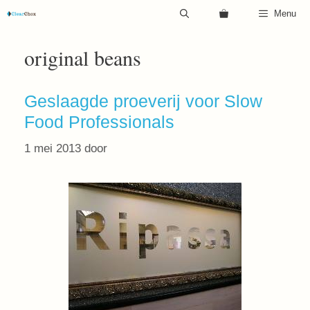
Ga
Menu
naar
de
original beans
inhoud
Geslaagde proeverij voor Slow
Food Professionals
1 mei 2013
door