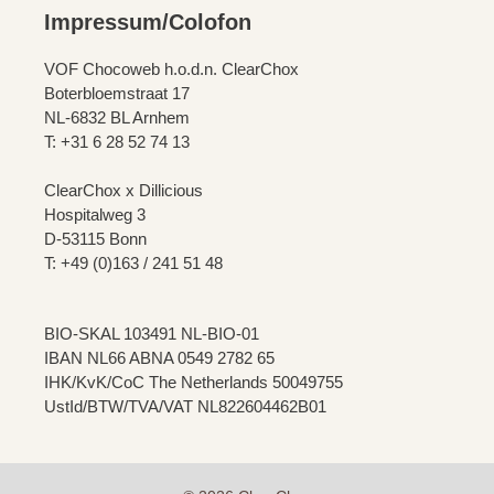
Impressum/Colofon
VOF Chocoweb h.o.d.n. ClearChox
Boterbloemstraat 17
NL-6832 BL Arnhem
T: +31 6 28 52 74 13
ClearChox x Dillicious
Hospitalweg 3
D-53115 Bonn
T: +49 (0)163 / 241 51 48
BIO-SKAL 103491 NL-BIO-01
IBAN NL66 ABNA 0549 2782 65
IHK/KvK/CoC The Netherlands 50049755
UstId/BTW/TVA/VAT NL822604462B01