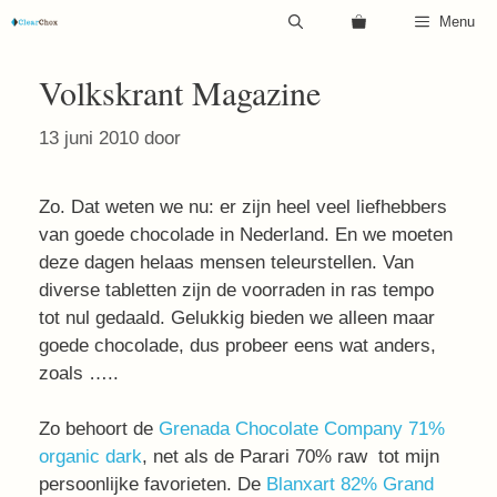
Ga
Menu
naar
de
Volkskrant Magazine
inhoud
13 juni 2010
door
Zo. Dat weten we nu: er zijn heel veel liefhebbers
van goede chocolade in Nederland. En we moeten
deze dagen helaas mensen teleurstellen.
Van
diverse tabletten zijn de voorraden in ras tempo
tot nul gedaald. Gelukkig bieden we alleen maar
goede chocolade, dus probeer eens wat anders,
zoals …..
Zo behoort de
Gre
nada Chocolate Company 71%
organic dark
, net als de Parari 70% raw tot mijn
persoonlijke favorieten. De
Blanxart 82% Grand