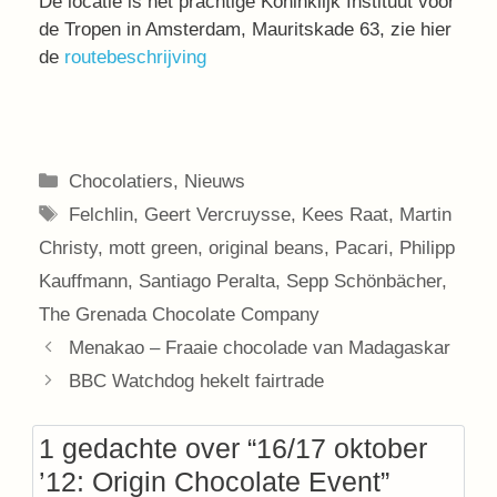
De locatie is het prachtige Koninklijk Instituut voor
de Tropen in Amsterdam, Mauritskade 63, zie hier
de
routebeschrijving
Categorieën
Chocolatiers
,
Nieuws
Tags
Felchlin
,
Geert Vercruysse
,
Kees Raat
,
Martin
Christy
,
mott green
,
original beans
,
Pacari
,
Philipp
Kauffmann
,
Santiago Peralta
,
Sepp Schönbächer
,
The Grenada Chocolate Company
Menakao – Fraaie chocolade van Madagaskar
BBC Watchdog hekelt fairtrade
1 gedachte over “16/17 oktober
’12: Origin Chocolate Event”