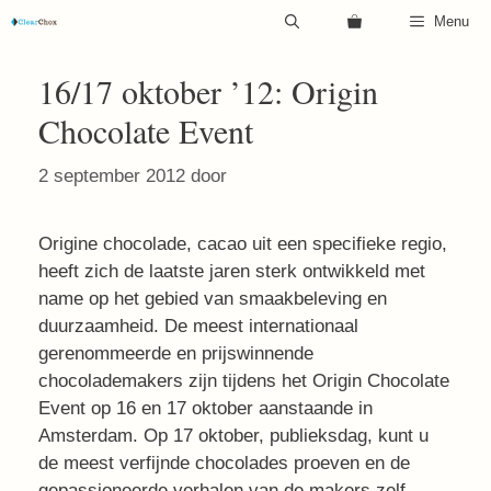
Ga
Menu
naar
de
16/17 oktober ’12: Origin
inhoud
Chocolate Event
2 september 2012
door
Origine chocolade, cacao uit een specifieke regio,
heeft zich de laatste jaren sterk ontwikkeld met
name op het gebied van smaakbeleving en
duurzaamheid. De meest internationaal
gerenommeerde en prijswinnende
chocolademakers zijn tijdens het Origin Chocolate
Event op 16 en 17 oktober aanstaande in
Amsterdam. Op 17 oktober, publieksdag, kunt u
de meest verfijnde chocolades proeven en de
gepassioneerde verhalen van de makers zelf